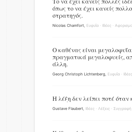
Το να έχει κανείς πολλές ιδέ
όπως το να έχει κανείς πολλ
στρατηγός.
Nicolas Chamfort
,
Ευφυΐα
·
Ιδέες
·
Αφορισμο
Ο καθένας είναι μεγαλοφυΐα
πραγματικά μεγαλοφυείς, απλ
άλλη.
Georg Christoph Lichtenberg
,
Ευφυΐα
·
Ιδέε
Η λέξη δεν λείπει ποτέ όταν 
Gustave Flaubert
,
Ιδέες
·
Λέξεις
·
Συγγραφή