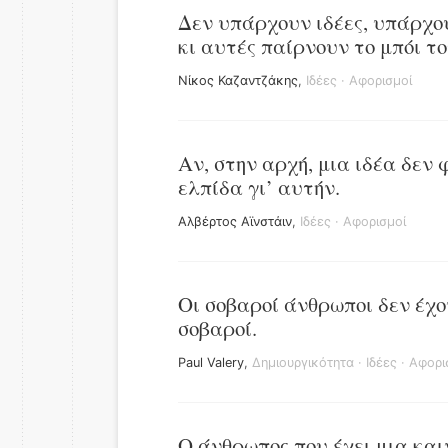
Δεν υπάρχουν ιδέες, υπάρχο
κι αυτές παίρνουν το μπόι τ
Νίκος Καζαντζάκης
,
Ιδέες
·
Αφορισμοί
Αν, στην αρχή, μια ιδέα δεν
ελπίδα γι’ αυτήν.
Αλβέρτος Αϊνστάιν
,
Ιδέες
·
Αφορισμοί
Οι σοβαροί άνθρωποι δεν έχου
σοβαροί.
Paul Valery
,
Δημιουργικότητα
·
Ιδέες
·
Αφορι
Ο άνθρωπος που έχει μια και