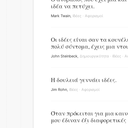
ιδέα να πετύχει.
Mark Twain
,
Ιδέες
·
Αφορισμοί
Οι ιδέες είναι σαν τα κουνέλι
πολύ σύντομα, έχεις μια ντο
John Steinbeck
,
Δημιουργικότητα
·
Ιδέες
·
Α
Η δουλειά γεννάει ιδέες.
Jim Rohn
,
Ιδέες
·
Αφορισμοί
Όταν πρόκειται για μια καιν
μου έδιναν έξι διαφορετικές α