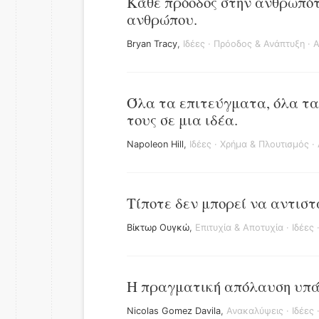
Κάθε πρόοδος στην ανθρωπότη
ανθρώπου.
Bryan Tracy
,
Ιδέες
·
Πρόοδος & Ανάπτυξη
·
Α
Όλα τα επιτεύγματα, όλα τα
τους σε μια ιδέα.
Napoleon Hill
,
Ιδέες
·
Χρήμα & Πλουτισμός
·
Τίποτε δεν μπορεί να αντιστα
Βίκτωρ Ουγκώ
,
Επιτυχία & Αποτυχία
·
Ιδέες
Η πραγματική απόλαυση υπά
Nicolas Gomez Davila
,
Ανακαλύψεις
·
Ιδέες