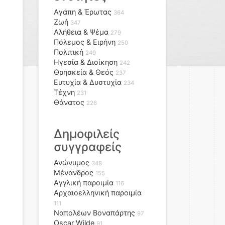
Αγάπη & Έρωτας
364
Ζωή
347
Αλήθεια & Ψέμα
279
Πόλεμος & Ειρήνη
250
Πολιτική
249
Ηγεσία & Διοίκηση
242
Θρησκεία & Θεός
237
Ευτυχία & Δυστυχία
234
Τέχνη
231
Θάνατος
226
Δημοφιλείς
συγγραφείς
Ανώνυμος
348
Μένανδρος
155
Αγγλική παροιμία
116
Αρχαιοελληνική παροιμία
111
Ναπολέων Βοναπάρτης
97
Oscar Wilde
91