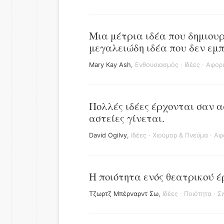
Μια μέτρια ιδέα που δημιουρ
μεγαλειώδη ιδέα που δεν εμπ
Mary Kay Ash
,
Ενθουσιασμός
·
Ιδέες
·
Αφορι
Πολλές ιδέες έρχονται σαν ασ
αστείες γίνεται.
David Ogilvy
,
Ιδέες
·
Χιούμορ & Πνεύμα
·
Αφ
Η ποιότητα ενός θεατρικού έ
Τζωρτζ Μπέρναρντ Σω
,
Ιδέες
·
Ποιότητα
·
Σ