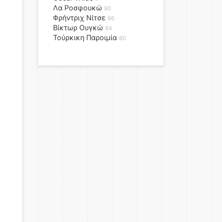
Λα Ροσφουκώ
90
Φρήντριχ Νίτσε
86
Βίκτωρ Ουγκώ
84
Τούρκικη Παροιμία
80