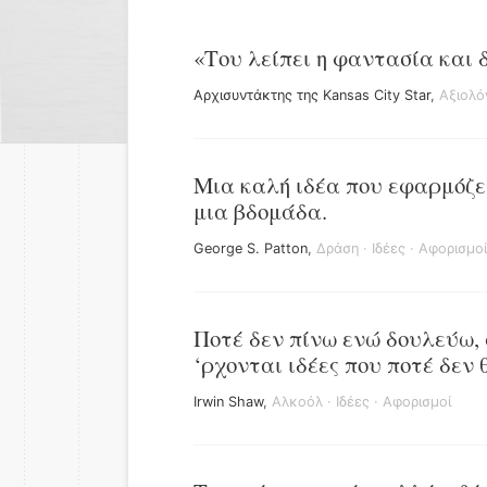
«Του λείπει η φαντασία και δ
Αρχισυντάκτης της Kansas City Star
,
Αξιολό
Μια καλή ιδέα που εφαρμόζετ
μια βδομάδα.
George S. Patton
,
Δράση
·
Ιδέες
·
Αφορισμοί
Ποτέ δεν πίνω ενώ δουλεύω,
‘ρχονται ιδέες που ποτέ δεν 
Irwin Shaw
,
Αλκοόλ
·
Ιδέες
·
Αφορισμοί