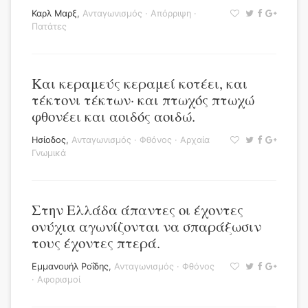
Καρλ Μαρξ
,
Ανταγωνισμός
·
Απόρριψη
·
Πατάτες
Και κεραμεύς κεραμεί κοτέει, και
τέκτονι τέκτων· και πτωχός πτωχώ
φθονέει και αοιδός αοιδώ.
Ησίοδος
,
Ανταγωνισμός
·
Φθόνος
·
Αρχαία
Γνωμικά
Στην Ελλάδα άπαντες οι έχοντες
ονύχια αγωνίζονται να σπαράξωσιν
τους έχοντες πτερά.
Εμμανουήλ Ροΐδης
,
Ανταγωνισμός
·
Φθόνος
·
Αφορισμοί