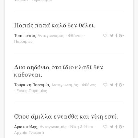
Παπάς παπά καλό δεν θέλει.
Tom Lehrer
,
Ανταγωνισμός
·
Φθόνος
·
Παροιμίες
Δυο αηδόνια στο ίδιο κλαδί δεν
κάθονται.
Τούρκικη Παροιμία
,
Ανταγωνισμός
·
Φθόνος
·
Ξένες Παροιμίες
Όπου άμιλλα ενταύθα και νίκη εστί.
Αριστοτέλης
,
Ανταγωνισμός
·
Νίκη & Ήττα
·
Αρχαία Γνωμικά