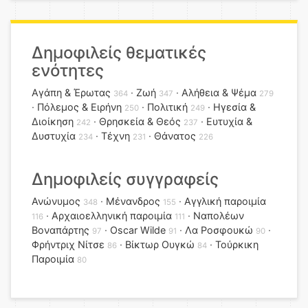
Δημοφιλείς θεματικές
ενότητες
Αγάπη & Έρωτας
Ζωή
Αλήθεια & Ψέμα
364
347
279
Πόλεμος & Ειρήνη
Πολιτική
Ηγεσία &
250
249
Διοίκηση
Θρησκεία & Θεός
Ευτυχία &
242
237
Δυστυχία
Τέχνη
Θάνατος
234
231
226
Δημοφιλείς συγγραφείς
Ανώνυμος
Μένανδρος
Αγγλική παροιμία
348
155
Αρχαιοελληνική παροιμία
Ναπολέων
116
111
Βοναπάρτης
Oscar Wilde
Λα Ροσφουκώ
97
91
90
Φρήντριχ Νίτσε
Βίκτωρ Ουγκώ
Τούρκικη
86
84
Παροιμία
80