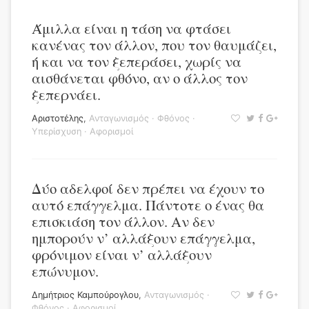
Άμιλλα είναι η τάση να φτάσει
κανένας τον άλλον, που τον θαυμάζει,
ή και να τον ξεπεράσει, χωρίς να
αισθάνεται φθόνο, αν ο άλλος τον
ξεπερνάει.
Αριστοτέλης
,
Ανταγωνισμός
·
Φθόνος
·
Υπερίσχυση
·
Αφορισμοί
Δύο αδελφοί δεν πρέπει να έχουν το
αυτό επάγγελμα. Πάντοτε ο ένας θα
επισκιάση τον άλλον. Αν δεν
ημπορούν ν’ αλλάξουν επάγγελμα,
φρόνιμον είναι ν’ αλλάξουν
επώνυμον.
Δημήτριος Καμπούρογλου
,
Ανταγωνισμός
·
Φθόνος
·
Αφορισμοί