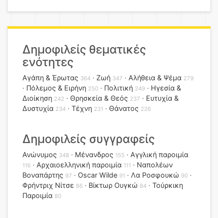
Δημοφιλείς θεματικές
ενότητες
Αγάπη & Έρωτας
Ζωή
Αλήθεια & Ψέμα
364
347
279
Πόλεμος & Ειρήνη
Πολιτική
Ηγεσία &
250
249
Διοίκηση
Θρησκεία & Θεός
Ευτυχία &
242
237
Δυστυχία
Τέχνη
Θάνατος
234
231
226
Δημοφιλείς συγγραφείς
Ανώνυμος
Μένανδρος
Αγγλική παροιμία
348
155
Αρχαιοελληνική παροιμία
Ναπολέων
116
111
Βοναπάρτης
Oscar Wilde
Λα Ροσφουκώ
97
91
90
Φρήντριχ Νίτσε
Βίκτωρ Ουγκώ
Τούρκικη
86
84
Παροιμία
80