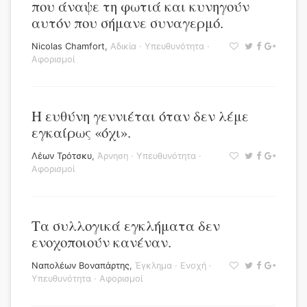
που άναψε τη φωτιά και κυνηγούν
αυτόν που σήμανε συναγερμό.
Nicolas Chamfort
,
Αδικία
·
Υπευθυνότητα
·
Αφορισμοί
Η ευθύνη γεννιέται όταν δεν λέμε
εγκαίρως «όχι».
Λέων Τρότσκυ
,
Άρνηση
·
Υπευθυνότητα
·
Αφορισμοί
Τα συλλογικά εγκλήματα δεν
ενοχοποιούν κανέναν.
Ναπολέων Βοναπάρτης
,
Έγκλημα
·
Ενοχή
·
Υπευθυνότητα
·
Αφορισμοί