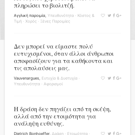
πληρώσει το βιολιτζή.
Αγγλική παροιμία
,
Υπευθυνότητα
·
Κόστος &
Τιμή
·
Χορός
·
Ξένες Παροιμίες
Δεν μπορεί να είμαστε πολύ
ευτυχισμένοι, όταν άλλοι άνθρωποι
αποφασίζουν για τα καθήκοντα και
τις απολαύσεις μας.
Vauvenargues
,
Ευτυχία & Δυστυχία
·
Υπευθυνότητα
·
Αφορισμοί
Η δράση δεν πηγάζει από τη σκέψη,
αλλά από την ετοιμότητα για
ανάληψη ευθύνης.
Dietrich Bonhoeffer
,
Δράση
·
Ετοιμότητα
·