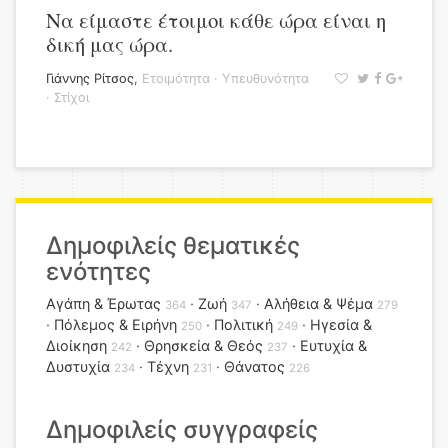
Να είμαστε έτοιμοι κάθε ώρα είναι η
δική μας ώρα.
Γιάννης Ρίτσος
,
Ετοιμότητα
·
Υπευθυνότητα
·
Στίχοι
Δημοφιλείς θεματικές
ενότητες
Αγάπη & Έρωτας
Ζωή
Αλήθεια & Ψέμα
364
347
279
Πόλεμος & Ειρήνη
Πολιτική
Ηγεσία &
250
249
Διοίκηση
Θρησκεία & Θεός
Ευτυχία &
242
237
Δυστυχία
Τέχνη
Θάνατος
234
231
226
Δημοφιλείς συγγραφείς