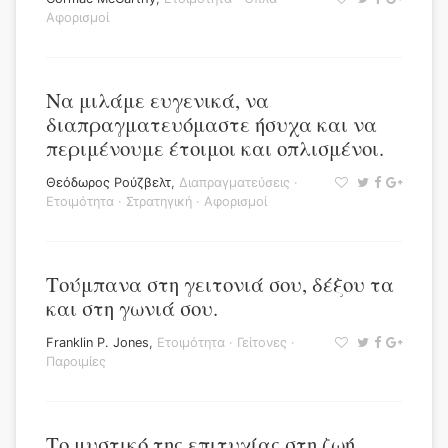
Αφορισμοί
Να μιλάμε ευγενικά, να
διαπραγματευόμαστε ήσυχα και να
περιμένουμε έτοιμοι και οπλισμένοι.
Θεόδωρος Ρούζβελτ
,
Διαπραγματεύσεις
·
Ετοιμότητα
·
Στρατηγική
·
Αφορισμοί
Τούμπανα στη γειτονιά σου, δέξου τα
και στη γωνιά σου.
Franklin P. Jones
,
Ετοιμότητα
·
Γείτονες
·
Παροιμίες
Το μυστικό της επιτυχίας στη ζωή