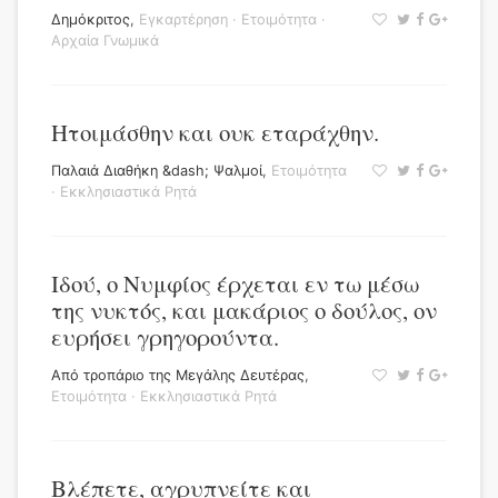
Δημόκριτος
,
Εγκαρτέρηση
·
Ετοιμότητα
·
Αρχαία Γνωμικά
Ητοιμάσθην και ουκ εταράχθην.
Παλαιά Διαθήκη &dash; Ψαλμοί
,
Ετοιμότητα
·
Εκκλησιαστικά Ρητά
Ιδού, ο Νυμφίος έρχεται εν τω μέσω
της νυκτός, και μακάριος ο δούλος, ον
ευρήσει γρηγορούντα.
Από τροπάριο της Μεγάλης Δευτέρας
,
Ετοιμότητα
·
Εκκλησιαστικά Ρητά
Βλέπετε, αγρυπνείτε και