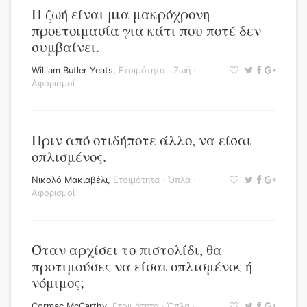
Η ζωή είναι μια μακρόχρονη
προετοιμασία για κάτι που ποτέ δεν
συμβαίνει.
William Butler Yeats
,
Ετοιμότητα
·
Ζωή
·
Αφορισμοί
Πριν από οτιδήποτε άλλο, να είσαι
οπλισμένος.
Νικολό Μακιαβέλι
,
Ετοιμότητα
·
Όπλα
·
Αφορισμοί
Όταν αρχίσει το πιστολίδι, θα
προτιμούσες να είσαι οπλισμένος ή
νόμιμος;
Cormac McCarthy
,
Ετοιμότητα
·
Όπλα
·