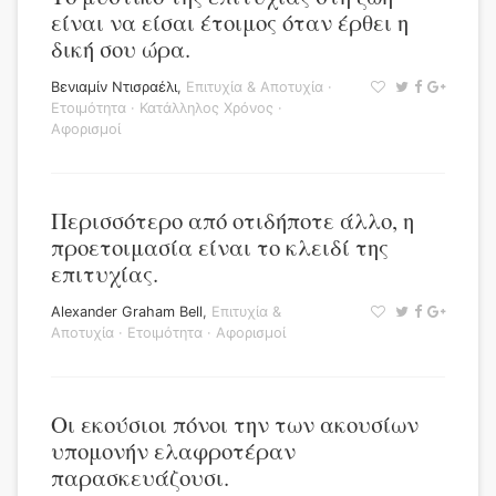
είναι να είσαι έτοιμος όταν έρθει η
δική σου ώρα.
Βενιαμίν Ντισραέλι
,
Επιτυχία & Αποτυχία
·
Ετοιμότητα
·
Κατάλληλος Χρόνος
·
Αφορισμοί
Περισσότερο από οτιδήποτε άλλο, η
προετοιμασία είναι το κλειδί της
επιτυχίας.
Alexander Graham Bell
,
Επιτυχία &
Αποτυχία
·
Ετοιμότητα
·
Αφορισμοί
Οι εκούσιοι πόνοι την των ακουσίων
υπομονήν ελαφροτέραν
παρασκευάζουσι.