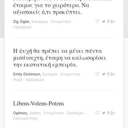
έτοιμος για το χειρότερο. Να
αξιοποιείς ό,τι προκύπτει.
Zig Ziglar
,
Ευκαιρίες
·
Ετοιμότητα
·
Αφορισμοί
Η ψυχή θα πρέπει να μένει πάντα
μισάνοιχτη, έτοιμη να καλωσορίσει
την εκστατική εμπειρία.
Emily Dickinson
,
Εμπειρία
·
Ετοιμότητα
·
Ψυχή
·
Αφορισμοί
Libens-Volens-Potens
Οράτιος
,
Δράση
·
Ετοιμότητα
·
Προθυμία
·
Λατινικά Ρητά