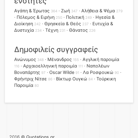
ενότητες
Αγάπη & Έρωτας
Ζωή
Αλήθεια & Ψέμα
364
347
279
Πόλεμος & Ειρήνη
Πολιτική
Ηγεσία &
250
249
Διοίκηση
Θρησκεία & Θεός
Ευτυχία &
242
237
Δυστυχία
Τέχνη
Θάνατος
234
231
226
Δημοφιλείς συγγραφείς
Ανώνυμος
Μένανδρος
Αγγλική παροιμία
348
155
Αρχαιοελληνική παροιμία
Ναπολέων
116
111
Βοναπάρτης
Oscar Wilde
Λα Ροσφουκώ
97
91
90
Φρήντριχ Νίτσε
Βίκτωρ Ουγκώ
Τούρκικη
86
84
Παροιμία
80
2016 ©
Quotations.gr