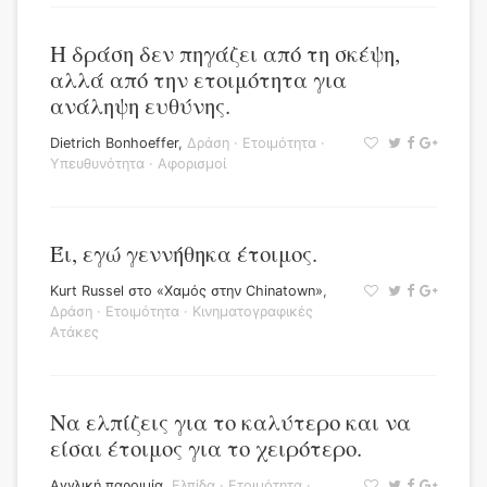
Η δράση δεν πηγάζει από τη σκέψη,
αλλά από την ετοιμότητα για
ανάληψη ευθύνης.
Dietrich Bonhoeffer
,
Δράση
·
Ετοιμότητα
·
Υπευθυνότητα
·
Αφορισμοί
Έι, εγώ γεννήθηκα έτοιμος.
Kurt Russel στο «Χαμός στην Chinatown»
,
Δράση
·
Ετοιμότητα
·
Κινηματογραφικές
Ατάκες
Να ελπίζεις για το καλύτερο και να
είσαι έτοιμος για το χειρότερο.
Αγγλική παροιμία
,
Ελπίδα
·
Ετοιμότητα
·