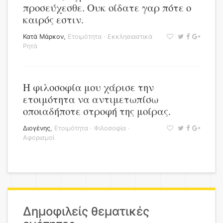
προσεύχεσθε. Ουκ οίδατε γαρ πότε ο
καιρός εστιν.
Κατά Μάρκον
,
Ετοιμότητα
·
Εκκλησιαστικά
Ρητά
Η φιλοσοφία μου χάρισε την
ετοιμότητα να αντιμετωπίσω
οποιαδήποτε στροφή της μοίρας.
Διογένης
,
Ετοιμότητα
·
Φιλοσοφία
·
Αφορισμοί
Δημοφιλείς θεματικές