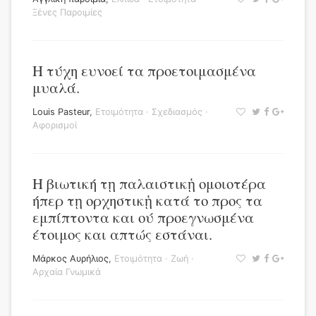
Ξένες Παροιμίες
Η τύχη ευνοεί τα προετοιμασμένα
μυαλά.
Louis Pasteur
,
Ετοιμότητα
·
Σχεδιασμός
·
Αφορισμοί
Η βιωτική τῃ παλαιστικᾑ ομοιοτέρα
ήπερ τῃ ορχηστικᾑ κατά το προς τα
εμπίπτοντα και ού προεγνωσμένα
έτοιμος και απτώς εστάναι.
Μάρκος Αυρήλιος
,
Ετοιμότητα
·
Ζωή
·
Αρχαία Γνωμικά