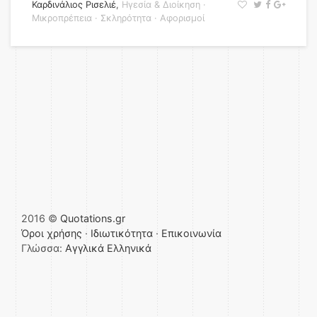
Καρδινάλιος Ρισελιέ
,
Ηγεσία & Διοίκηση
·
Μικροπρέπεια
·
Σκληρότητα
·
Αφορισμοί
2016 ©
Quotations.gr
Όροι χρήσης
·
Ιδιωτικότητα
·
Επικοινωνία
Γλώσσα:
Αγγλικά
Ελληνικά