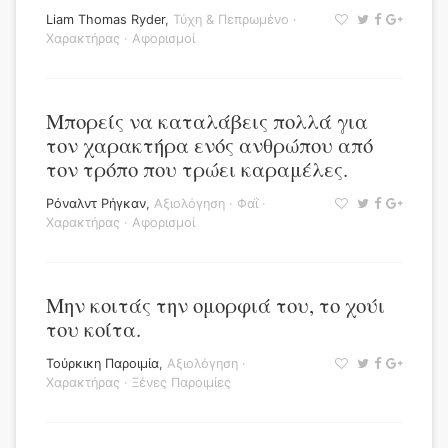
Liam Thomas Ryder
,
Τύχη & Πεπρωμένο
·
Χαρακτήρας
·
Αφορισμοί
Μπορείς να καταλάβεις πολλά για
τον χαρακτήρα ενός ανθρώπου από
τον τρόπο που τρώει καραμέλες.
Ρόναλντ Ρήγκαν
,
Αξιολόγηση
·
Φαΐ
·
Χαρακτήρας
·
Αφορισμοί
Μην κοιτάς την ομορφιά του, το χούι
του κοίτα.
Τούρκικη Παροιμία
,
Αξιολόγηση
·
Χαρακτήρας
·
Ξένες Παροιμίες