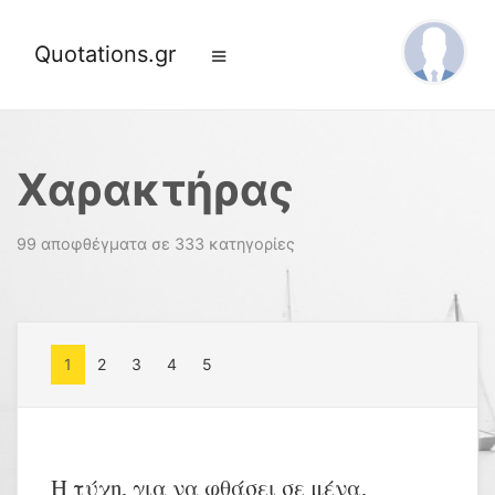
Quotations.gr
Χαρακτήρας
99 αποφθέγματα σε 333 κατηγορίες
1
2
3
4
5
Η τύχη, για να φθάσει σε μένα,