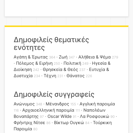
Δημοφιλείς θεματικές
ενότητες
Αγάπη & Έρωτας
Ζωή
Αλήθεια & Ψέμα
364
347
279
Πόλεμος & Ειρήνη
Πολιτική
Ηγεσία &
250
249
Διοίκηση
Θρησκεία & Θεός
Ευτυχία &
242
237
Δυστυχία
Τέχνη
Θάνατος
234
231
226
Δημοφιλείς συγγραφείς
Ανώνυμος
Μένανδρος
Αγγλική παροιμία
348
155
Αρχαιοελληνική παροιμία
Ναπολέων
116
111
Βοναπάρτης
Oscar Wilde
Λα Ροσφουκώ
97
91
90
Φρήντριχ Νίτσε
Βίκτωρ Ουγκώ
Τούρκικη
86
84
Παροιμία
80