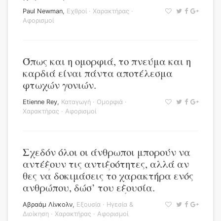
Paul Newman
,
Εχθροί
·
Χαρακτήρας
·
Αφορισμοί
Όπως και η ομορφιά, το πνεύμα και η
καρδιά είναι πάντα αποτέλεσμα
φτωχών γονιών.
Etienne Rey
,
Καταγωγή
·
Ομορφιά
·
Χαρακτήρας
·
Αφορισμοί
Σχεδόν όλοι οι άνθρωποι μπορούν να
αντέξουν τις αντιξοότητες, αλλά αν
θες να δοκιμάσεις το χαρακτήρα ενός
ανθρώπου, δώσ’ του εξουσία.
Αβραάμ Λίνκολν
,
Εξουσία
·
Ηγεσία &
Διοίκηση
·
Χαρακτήρας
·
Αφορισμοί