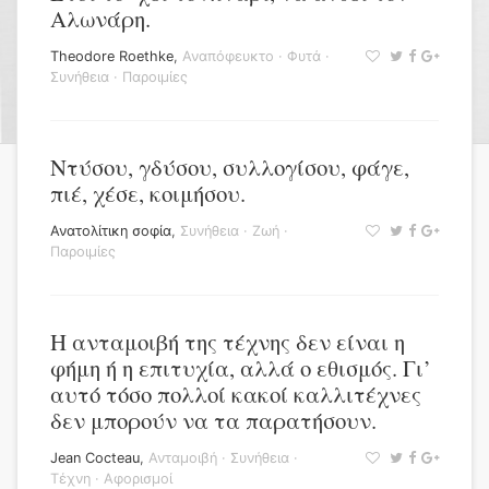
Αλωνάρη.
Theodore Roethke
,
Αναπόφευκτο
·
Φυτά
·
Συνήθεια
·
Παροιμίες
Ντύσου, γδύσου, συλλογίσου, φάγε,
πιέ, χέσε, κοιμήσου.
Ανατολίτικη σοφία
,
Συνήθεια
·
Ζωή
·
Παροιμίες
Η ανταμοιβή της τέχνης δεν είναι η
φήμη ή η επιτυχία, αλλά ο εθισμός. Γι’
αυτό τόσο πολλοί κακοί καλλιτέχνες
δεν μπορούν να τα παρατήσουν.
Jean Cocteau
,
Ανταμοιβή
·
Συνήθεια
·
Τέχνη
·
Αφορισμοί