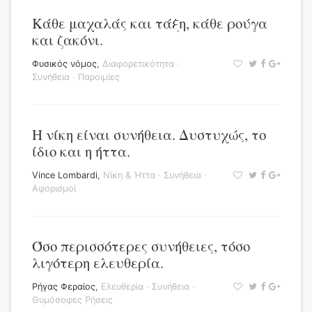
Κάθε μαχαλάς και τάξη, κάθε ρούγα
και ζακόνι.
Φυσικός νόμος
,
Διαφορετικότητα
·
Συνήθεια
·
Παροιμίες
Η νίκη είναι συνήθεια. Δυστυχώς, το
ίδιο και η ήττα.
Vince Lombardi
,
Νίκη & Ήττα
·
Συνήθεια
·
Αφορισμοί
Όσο περισσότερες συνήθειες, τόσο
λιγότερη ελευθερία.
Ρήγας Φεραίος
,
Ελευθερία
·
Συνήθεια
·
Θυμόσοφες Ρήσεις