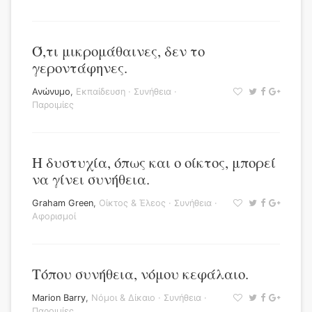
Ό,τι μικρομάθαινες, δεν το
γεροντάφηνες.
Ανώνυμο
,
Εκπαίδευση
·
Συνήθεια
·
Παροιμίες
Η δυστυχία, όπως και ο οίκτος, μπορεί
να γίνει συνήθεια.
Graham Green
,
Οίκτος & Έλεος
·
Συνήθεια
·
Αφορισμοί
Τόπου συνήθεια, νόμου κεφάλαιο.
Marion Barry
,
Νόμοι & Δίκαιο
·
Συνήθεια
·
Παροιμίες