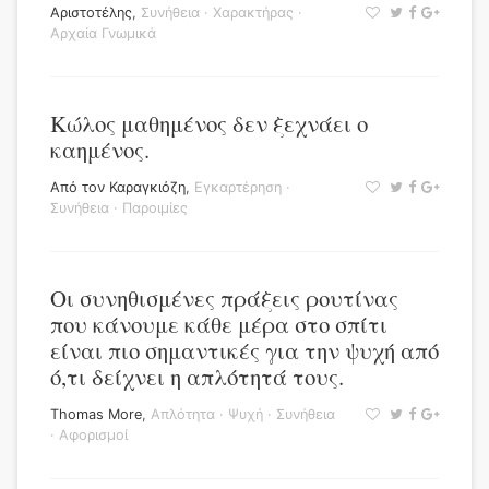
Αριστοτέλης
,
Συνήθεια
·
Χαρακτήρας
·
Αρχαία Γνωμικά
Κώλος μαθημένος δεν ξεχνάει ο
καημένος.
Από τον Καραγκιόζη
,
Εγκαρτέρηση
·
Συνήθεια
·
Παροιμίες
Οι συνηθισμένες πράξεις ρουτίνας
που κάνουμε κάθε μέρα στο σπίτι
είναι πιο σημαντικές για την ψυχή από
ό,τι δείχνει η απλότητά τους.
Thomas More
,
Απλότητα
·
Ψυχή
·
Συνήθεια
·
Αφορισμοί