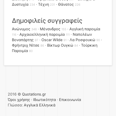
Δυστυχία
Τέχνη
Θάνατος
234
231
226
Δημοφιλείς συγγραφείς
Ανώνυμος
Μένανδρος
Αγγλική παροιμία
348
155
Αρχαιοελληνική παροιμία
Ναπολέων
116
111
Βοναπάρτης
Oscar Wilde
Λα Ροσφουκώ
97
91
90
Φρήντριχ Νίτσε
Βίκτωρ Ουγκώ
Τούρκικη
86
84
Παροιμία
80
2016 ©
Quotations.gr
Όροι χρήσης
·
Ιδιωτικότητα
·
Επικοινωνία
Γλώσσα:
Αγγλικά
Ελληνικά