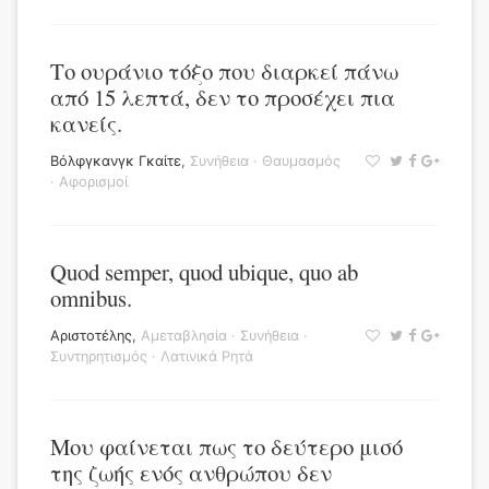
Το ουράνιο τόξο που διαρκεί πάνω
από 15 λεπτά, δεν το προσέχει πια
κανείς.
Βόλφγκανγκ Γκαίτε
,
Συνήθεια
·
Θαυμασμός
·
Αφορισμοί
Quod semper, quod ubique, quo ab
omnibus.
Αριστοτέλης
,
Αμεταβλησία
·
Συνήθεια
·
Συντηρητισμός
·
Λατινικά Ρητά
Μου φαίνεται πως το δεύτερο μισό
της ζωής ενός ανθρώπου δεν