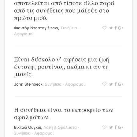
αποτελείται από τίποτε άλλο παρά
από τις συνήθειες που μάζεψε στο
πρώτο μισό.
Φιοντόρ Ντοστογιέφσκι
,
Συνήθεια
·
Αφορισμοί
Είναι δύσκολο ν’ αφήσεις μια ζωή
έντονης ρουτίνας, ακόμα κι αν τη
μισείς.
John Steinbeck
,
Συνήθεια
·
Αφορισμοί
Η συνήθεια είναι το εκτροφείο των
σφαλμάτων.
Βίκτωρ Ουγκώ
,
Λάθη & Σφάλματα
·
Συνήθεια
·
Αφορισμοί