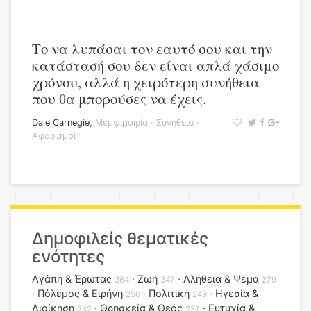
Το να λυπάσαι τον εαυτό σου και την
κατάστασή σου δεν είναι απλά χάσιμο
χρόνου, αλλά η χειρότερη συνήθεια
που θα μπορούσες να έχεις.
Dale Carnegie
,
Μεμψιμοιρία
·
Συνήθεια
·
Αφορισμοί
Δημοφιλείς θεματικές
ενότητες
Αγάπη & Έρωτας
Ζωή
Αλήθεια & Ψέμα
364
347
279
Πόλεμος & Ειρήνη
Πολιτική
Ηγεσία &
250
249
Διοίκηση
Θρησκεία & Θεός
Ευτυχία &
242
237