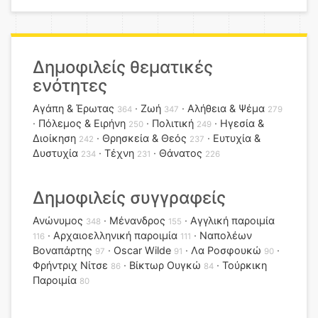
Δημοφιλείς θεματικές
ενότητες
Αγάπη & Έρωτας
Ζωή
Αλήθεια & Ψέμα
364
347
279
Πόλεμος & Ειρήνη
Πολιτική
Ηγεσία &
250
249
Διοίκηση
Θρησκεία & Θεός
Ευτυχία &
242
237
Δυστυχία
Τέχνη
Θάνατος
234
231
226
Δημοφιλείς συγγραφείς
Ανώνυμος
Μένανδρος
Αγγλική παροιμία
348
155
Αρχαιοελληνική παροιμία
Ναπολέων
116
111
Βοναπάρτης
Oscar Wilde
Λα Ροσφουκώ
97
91
90
Φρήντριχ Νίτσε
Βίκτωρ Ουγκώ
Τούρκικη
86
84
Παροιμία
80