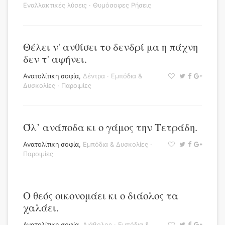
Εναλλακτικές λύσεις
·
Θυμόσοφες Ρήσεις
Θέλει ν' ανθίσει το δενδρί μα η πάχνη
δεν τ' αφήνει.
Ανατολίτικη σοφία
,
Δέντρα
·
Εμπόδια &
Δυσκολίες
·
Παροιμίες
Όλ’ ανάποδα κι ο γάμος την Τετράδη.
Ανατολίτικη σοφία
,
Εμπόδια & Δυσκολίες
·
Παροιμίες
Ο θεός οικονομάει κι ο διάολος τα
χαλάει.
Ανατολίτικη σοφία
,
Διάβολος
·
Εμπόδια &