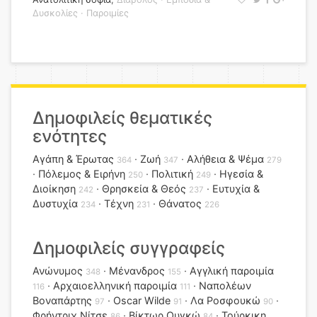
Δυσκολίες
·
Παροιμίες
Δημοφιλείς θεματικές
ενότητες
Αγάπη & Έρωτας
Ζωή
Αλήθεια & Ψέμα
364
347
279
Πόλεμος & Ειρήνη
Πολιτική
Ηγεσία &
250
249
Διοίκηση
Θρησκεία & Θεός
Ευτυχία &
242
237
Δυστυχία
Τέχνη
Θάνατος
234
231
226
Δημοφιλείς συγγραφείς
Ανώνυμος
Μένανδρος
Αγγλική παροιμία
348
155
Αρχαιοελληνική παροιμία
Ναπολέων
116
111
Βοναπάρτης
Oscar Wilde
Λα Ροσφουκώ
97
91
90
Φρήντριχ Νίτσε
Βίκτωρ Ουγκώ
Τούρκικη
86
84