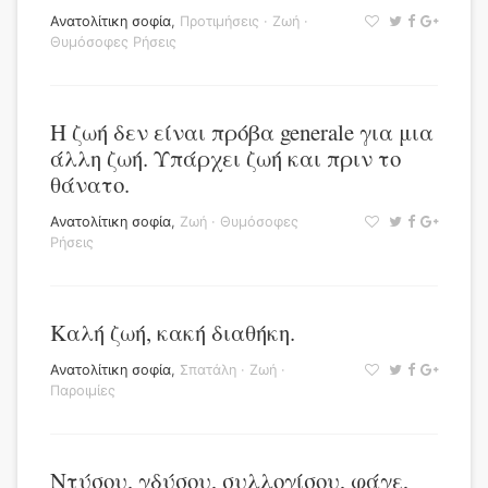
Ανατολίτικη σοφία
,
Προτιμήσεις
·
Ζωή
·
Θυμόσοφες Ρήσεις
Η ζωή δεν είναι πρόβα generale για μια
άλλη ζωή. Υπάρχει ζωή και πριν το
θάνατο.
Ανατολίτικη σοφία
,
Ζωή
·
Θυμόσοφες
Ρήσεις
Καλή ζωή, κακή διαθήκη.
Ανατολίτικη σοφία
,
Σπατάλη
·
Ζωή
·
Παροιμίες
Ντύσου, γδύσου, συλλογίσου, φάγε,