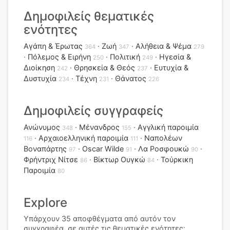
Δημοφιλείς θεματικές
ενότητες
Αγάπη & Έρωτας
Ζωή
Αλήθεια & Ψέμα
364
347
279
Πόλεμος & Ειρήνη
Πολιτική
Ηγεσία &
250
249
Διοίκηση
Θρησκεία & Θεός
Ευτυχία &
242
237
Δυστυχία
Τέχνη
Θάνατος
234
231
226
Δημοφιλείς συγγραφείς
Ανώνυμος
Μένανδρος
Αγγλική παροιμία
348
155
Αρχαιοελληνική παροιμία
Ναπολέων
116
111
Βοναπάρτης
Oscar Wilde
Λα Ροσφουκώ
97
91
90
Φρήντριχ Νίτσε
Βίκτωρ Ουγκώ
Τούρκικη
86
84
Παροιμία
80
Explore
Υπάρχουν 35 αποφθέγματα από αυτόν τον
συγγραφέα, σε αυτές τις θεματικές ενότητες: