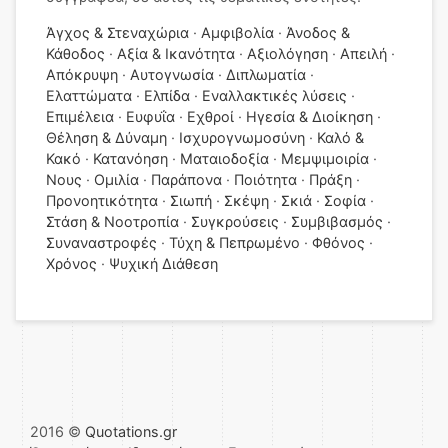
Άγχος & Στεναχώρια
Αμφιβολία
Άνοδος &
Κάθοδος
Αξία & Ικανότητα
Αξιολόγηση
Απειλή
Απόκρυψη
Αυτογνωσία
Διπλωματία
Ελαττώματα
Ελπίδα
Εναλλακτικές λύσεις
Επιμέλεια
Ευφυΐα
Εχθροί
Ηγεσία & Διοίκηση
Θέληση & Δύναμη
Ισχυρογνωμοσύνη
Καλό &
Κακό
Κατανόηση
Ματαιοδοξία
Μεμψιμοιρία
Νους
Ομιλία
Παράπονα
Ποιότητα
Πράξη
Προνοητικότητα
Σιωπή
Σκέψη
Σκιά
Σοφία
Στάση & Νοοτροπία
Συγκρούσεις
Συμβιβασμός
Συναναστροφές
Τύχη & Πεπρωμένο
Φθόνος
Χρόνος
Ψυχική Διάθεση
2016 ©
Quotations.gr