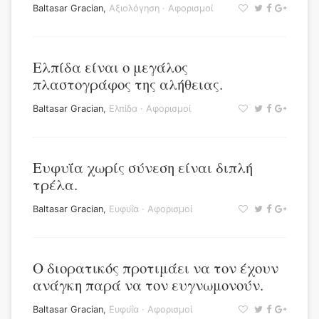
Baltasar Gracian
,
Αξιολόγηση
·
Αφορισμοί
Ελπίδα είναι ο μεγάλος
πλαστογράφος της αλήθειας.
Baltasar Gracian
,
Ελπίδα
·
Αφορισμοί
Ευφυΐα χωρίς σύνεση είναι διπλή
τρέλα.
Baltasar Gracian
,
Ευφυΐα
·
Αφορισμοί
Ο διορατικός προτιμάει να τον έχουν
ανάγκη παρά να τον ευγνωμονούν.
Baltasar Gracian
,
Ευφυΐα
·
Αφορισμοί