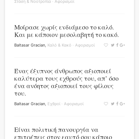
Στάση & Νοοτροπία
·
Αφορισμοί
Μοίρασε χωρίς ενδιάμεσο το καλό.
Και με κάποιον μεσολαβητή το κακό.
Baltasar Gracian
,
Καλό & Κακό
·
Αφορισμοί
Ένας έξυπνος άνθρωπος αξιοποιεί
καλύτερα τους εχθρούς του, απ’ όσο
ένα ανόητος αξιοποιεί τους φίλους
του.
Baltasar Gracian
,
Εχθροί
·
Αφορισμοί
Είναι πολιτική πανουργία να
επιτρέπεις στον εαυτό σου κάποιο