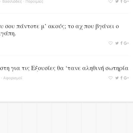
·
Βασιλιάδες
·
Παροιμίες
ου σου πάντοτε μ’ ακούς; το αχ που βγάνει ο
αγάπη.
τη για τις Εξουσίες θα ‘τανε αληθινή σωτηρία
·
Αφορισμοί