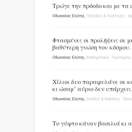
Τρώγε την πρόοδο και με τα 
Οδυσσέας Ελύτης
,
Πρόοδος & Ανάπτυξη
·
Αφ
Φτασμένες οι προλήψεις σε μ
βαθύτερη γνώση του κόσμου.
Οδυσσέας Ελύτης
,
Μαθηματικά
·
Προλήψεις
Χίλιοι δυο παραφυλάνε σε κο
κι ώσαμ’ αύριο δεν υπάρχεις
Οδυσσέας Ελύτης
,
Άνοδος & Κάθοδος
·
Βασι
Το γύφτο κάναν βασιλιά κι α