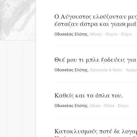
Ο Αύγουστος ελούζονταν μες
έσταζαν άστρα και γιασεμιά
Οδυσσέας Ελύτης
,
Μήνες
·
Νύχτα
·
Στίχοι
Θεέ μου τι μπλε ξοδεύεις για
Οδυσσέας Ελύτης
,
Θρησκεία & Θεός
·
Χρώμ
Καθείς και τα όπλα του.
Οδυσσέας Ελύτης
,
Μέσα
·
Όπλα
·
Στίχοι
Κατακλυσμούς ποτέ δε λογα