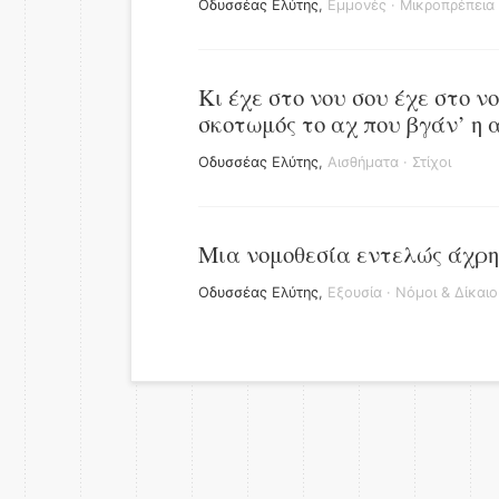
Οδυσσέας Ελύτης
,
Εμμονές
·
Μικροπρέπεια
Κι έχε στο νου σου έχε στο ν
σκοτωμός το αχ που βγάν’ η 
Οδυσσέας Ελύτης
,
Αισθήματα
·
Στίχοι
Μια νομοθεσία εντελώς άχρησ
Οδυσσέας Ελύτης
,
Εξουσία
·
Νόμοι & Δίκαιο