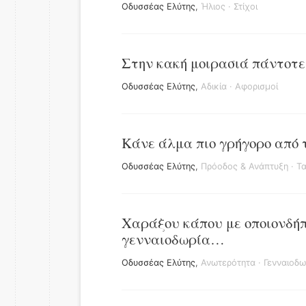
Οδυσσέας Ελύτης
,
Ήλιος
·
Στίχοι
Στην κακή μοιρασιά πάντοτε 
Οδυσσέας Ελύτης
,
Αδικία
·
Αφορισμοί
Κάνε άλμα πιο γρήγορο από 
Οδυσσέας Ελύτης
,
Πρόοδος & Ανάπτυξη
·
Τ
Χαράξου κάπου με οποιονδήπ
γενναιοδωρία…
Οδυσσέας Ελύτης
,
Ανωτερότητα
·
Γενναιοδω