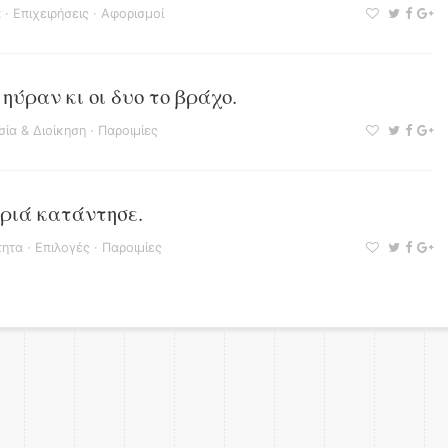
α
·
Επιχειρήσεις
·
Αφορισμοί
ηύραν κι οι δυο το βράχο.
σία & Διοίκηση
·
Παροιμίες
πριά κατάντησε.
τητα
·
Επιλογές
·
Παροιμίες