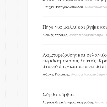
Ευτυχία Παπαγιαννοπούλου
,
Αυτοκαταστρο
Πήγε για μαλλί και βγήκε κο
Διεθνής παροιμία
,
Αναποτελεσματικότητα
·
Λαμπυριζούσης και σελαγιζού
εωράκαμεν τους ληστάς. Κρά
στανιό σας» και απαντησάντ
Ιωάννης Πετράκης
,
Αναποτελεσματικότητα
Σύρβα τύρβα.
Αρχαιοελληνική παροιμιακή φράση
,
Αναποτε