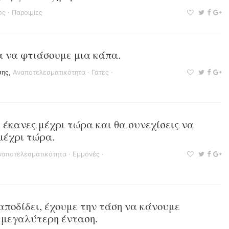
ος
·
Παροιμίες
α να φτιάσουμε μια κάπα.
σης
,
Αναποτελεσματικότητα
·
Γάτες
·
 έκανες μέχρι τώρα και θα συνεχίσεις να
μέχρι τώρα.
ναποτελεσματικότητα
·
Εμμονές
·
αποδίδει, έχουμε την τάση να κάνουμε
ε μεγαλύτερη ένταση.