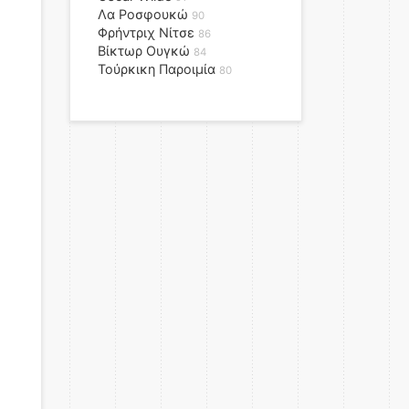
Λα Ροσφουκώ
90
Φρήντριχ Νίτσε
86
Βίκτωρ Ουγκώ
84
Τούρκικη Παροιμία
80