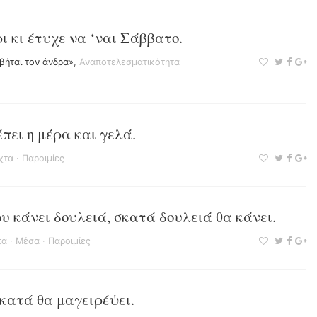
ι κι έτυχε να ‘ναι Σάββατο.
βήται τον άνδρα»
,
Αναποτελεσματικότητα
πει η μέρα και γελά.
χτα
·
Παροιμίες
ου κάνει δουλειά, σκατά δουλειά θα κάνει.
τα
·
Μέσα
·
Παροιμίες
σκατά θα μαγειρέψει.