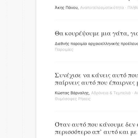
Άκης Πάνου
,
Αναποτελεσματικότητα
·
Πλήθ
Θα κουρέψουμε μια γάτα, γι
Διεθνής παροιμία αρχαιοελληνικής προέλευ
Παροιμίες
Συνέχισε να κάνεις αυτό που
παίρνεις αυτό που έπαιρνες 
Κώστας Βάρναλης
,
Αδράνεια & Τεμπελιά
·
Α
Θυμόσοφες Ρήσεις
Όταν αυτό που κάνουμε δεν 
περισσότερο απ’ αυτό και μ