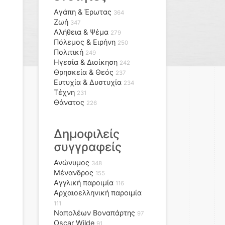
Αγάπη & Έρωτας
364
Ζωή
347
Αλήθεια & Ψέμα
279
Πόλεμος & Ειρήνη
250
Πολιτική
249
Ηγεσία & Διοίκηση
242
Θρησκεία & Θεός
237
Ευτυχία & Δυστυχία
234
Τέχνη
231
Θάνατος
226
Δημοφιλείς
συγγραφείς
Ανώνυμος
348
Μένανδρος
155
Αγγλική παροιμία
116
Αρχαιοελληνική παροιμία
111
Ναπολέων Βοναπάρτης
97
Oscar Wilde
91