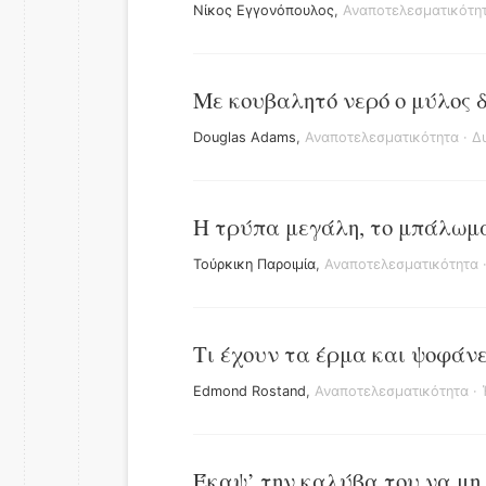
Νίκος Εγγονόπουλος
,
Αναποτελεσματικότη
Με κουβαλητό νερό ο μύλος δ
Douglas Adams
,
Αναποτελεσματικότητα
·
Δ
Η τρύπα μεγάλη, το μπάλωμα
Τούρκικη Παροιμία
,
Αναποτελεσματικότητα
Τι έχουν τα έρμα και ψοφάνε
Edmond Rostand
,
Αναποτελεσματικότητα
·
Έκαψ’ την καλύβα του να μη 