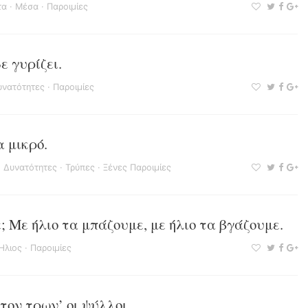
τα
·
Μέσα
·
Παροιμίες
ε γυρίζει.
υνατότητες
·
Παροιμίες
 μικρό.
·
Δυνατότητες
·
Τρύπες
·
Ξένες Παροιμίες
; Με ήλιο τα μπάζουμε, με ήλιο τα βγάζουμε.
Ήλιος
·
Παροιμίες
τον τρων’ οι ψύλλοι.