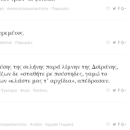
φή
·
Αναποτελεσματικότητα
·
Παροιμίες
υρεμένος.
Μαλλιά
·
Παροιμίες
σης της σελήνης παρά λίμνην της Δοϊράνης,
ζων δε «σταθήτε ρε πούστηδες, γαμώ το
ων «κλάστε μας τ’ αρχίδια», απέδρασαν.
·
Έγκλημα
·
Φυγή
·
Πατάτες
λεσματικότητα
·
Αταξία
·
Αρχαία Γνωμικά