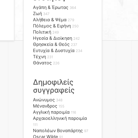
Αγάπη & Έρωτας
364
Ζωή
347
Αλήθεια & Ψέμα
279
Πόλεμος & Ειρήνη
250
Πολιτική
249
Ηγεσία & Διοίκηση
242
Θρησκεία & Θεός
237
Ευτυχία & Δυστυχία
234
Τέχνη
231
Θάνατος
226
Δημοφιλείς
συγγραφείς
Ανώνυμος
348
Μένανδρος
155
Αγγλική παροιμία
116
Αρχαιοελληνική παροιμία
111
Ναπολέων Βοναπάρτης
97
Oscar Wilde
91