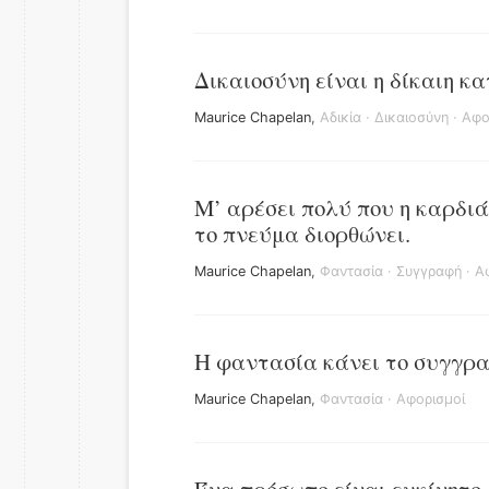
Δικαιοσύνη είναι η δίκαιη κα
Maurice Chapelan
,
Αδικία
·
Δικαιοσύνη
·
Αφο
Μ’ αρέσει πολύ που η καρδιά
το πνεύμα διορθώνει.
Maurice Chapelan
,
Φαντασία
·
Συγγραφή
·
Α
Η φαντασία κάνει το συγγρα
Maurice Chapelan
,
Φαντασία
·
Αφορισμοί