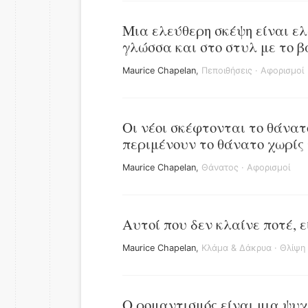
Μια ελεύθερη σκέψη είναι ε
γλώσσα και στο στυλ με το β
Maurice Chapelan
,
Πεποιθήσεις
·
Αφορισμοί
Οι νέοι σκέφτονται το θάνατ
περιμένουν το θάνατο χωρίς 
Maurice Chapelan
,
Θάνατος
·
Αφορισμοί
Αυτοί που δεν κλαίνε ποτέ, 
Maurice Chapelan
,
Κλάμα & Δάκρυα
·
Θλίψη
Ο ρομαντισμός είναι μια ψυχ