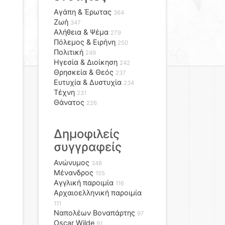
Αγάπη & Έρωτας
364
Ζωή
347
Αλήθεια & Ψέμα
279
Πόλεμος & Ειρήνη
250
Πολιτική
249
Ηγεσία & Διοίκηση
242
Θρησκεία & Θεός
237
Ευτυχία & Δυστυχία
234
Τέχνη
231
Θάνατος
226
Δημοφιλείς
συγγραφείς
Ανώνυμος
348
Μένανδρος
155
Αγγλική παροιμία
116
Αρχαιοελληνική παροιμία
111
Ναπολέων Βοναπάρτης
97
Oscar Wilde
91