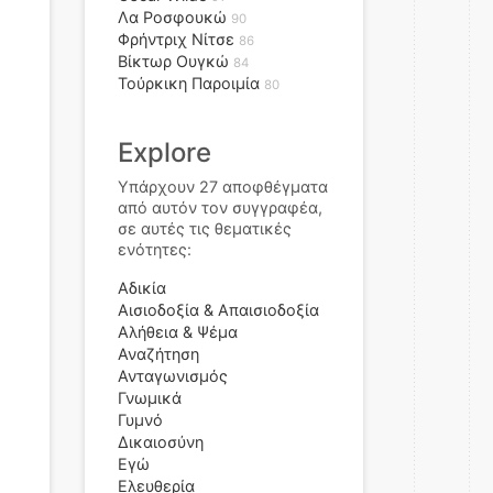
Λα Ροσφουκώ
90
Φρήντριχ Νίτσε
86
Βίκτωρ Ουγκώ
84
Τούρκικη Παροιμία
80
Explore
Υπάρχουν 27 αποφθέγματα
από αυτόν τον συγγραφέα,
σε αυτές τις θεματικές
ενότητες:
Αδικία
Αισιοδοξία & Απαισιοδοξία
Αλήθεια & Ψέμα
Αναζήτηση
Ανταγωνισμός
Γνωμικά
Γυμνό
Δικαιοσύνη
Εγώ
Ελευθερία