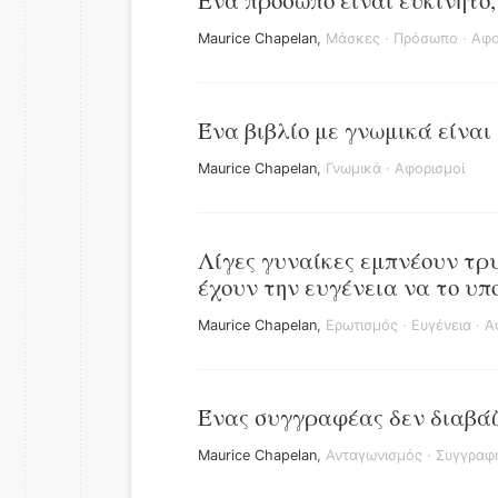
Ένα πρόσωπο είναι ευκίνητο,
Maurice Chapelan
,
Μάσκες
·
Πρόσωπο
·
Αφο
Ένα βιβλίο με γνωμικά είναι
Maurice Chapelan
,
Γνωμικά
·
Αφορισμοί
Λίγες γυναίκες εμπνέουν τρ
έχουν την ευγένεια να το υπ
Maurice Chapelan
,
Ερωτισμός
·
Ευγένεια
·
Α
Ένας συγγραφέας δεν διαβάζ
Maurice Chapelan
,
Ανταγωνισμός
·
Συγγραφ