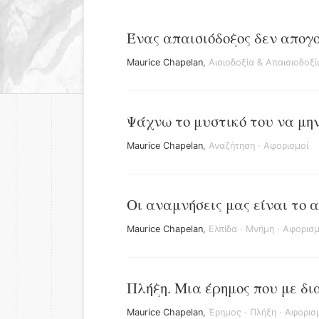
Ένας απαισιόδοξος δεν απογο
Maurice Chapelan
,
Αισιοδοξία & Απαισιοδοξί
Ψάχνω το μυστικό του να μην
Maurice Chapelan
,
Αναζήτηση
·
Αφορισμοί
Οι αναμνήσεις μας είναι το 
Maurice Chapelan
,
Ελπίδα
·
Μνήμη
·
Αφορισμ
Πλήξη. Μια έρημος που με δια
Maurice Chapelan
,
Έρημος
·
Πλήξη
·
Αφορισ