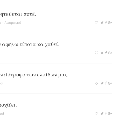
ητεύεται ποτέ.
α
·
Αφορισμοί
 αφήνω τίποτα να χαθεί.
αντίστροφο των ελπίδων μας.
οί
σχίζει.
μοί