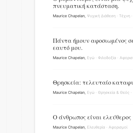
πνευματική κατάσταση.
Maurice Chapelan
,
Ψυχική Διάθεση
·
Τέχνη
Πάντα ήμουν αφοσιωμένος σε
εαυτό μου.
Maurice Chapelan
,
Εγώ
·
Φιλοδοξία
·
Αφορισ
Θρησκεία: τελευταίο καταφύγ
Maurice Chapelan
,
Εγώ
·
Θρησκεία & Θεός
·
Ο άνθρωπος είναι ελεύθερος 
Maurice Chapelan
,
Ελευθερία
·
Αφορισμοί