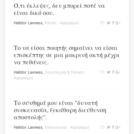
Ό,τι έκλεψες, δεν μπορεί ποτέ να
είναι δικό σου.
Halldor Laxness
,
Κλοπή
·
Αφορισμοί
Το να είσαι ποιητής σημαίνει να είσαι
επισκέπτης σε μια μακρινή ακτή μέχρι
να πεθάνεις.
Halldor Laxness
,
Λογοτεχνία & Ποίηση
·
Αφορισμοί
Το σύνθημά μου είναι "δυνατή
συσκευασία, ξεκάθαρη διεύθυνση
αποστολής".
Halldor Laxness
,
Επικοινωνία
·
Αφορισμοί