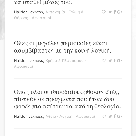
να σταθεί μόνος του.
Halldor Laxness
,
Αυτονομία
·
Τόλμη &
Θάρρος
·
Αφορισμοί
Όλες οι μεγάλες περιουσίες είναι
ασυμβίβαστες με την κοινή λογική.
Halldor Laxness
,
Χρήμα & Πλουτισμός
·
Αφορισμοί
Όπως όλοι οι σπουδαίοι ορθολογιστές,
πίστεψε σε πράγματα που ήταν δυο
φορές πιο απίστευτα από τη θεολογία.
Halldor Laxness
,
Αθεΐα
·
Λογική
·
Αφορισμοί