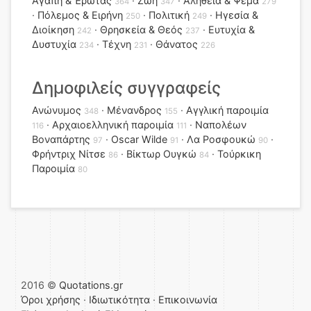
Αγάπη & Έρωτας
Ζωή
Αλήθεια & Ψέμα
364
347
279
Πόλεμος & Ειρήνη
Πολιτική
Ηγεσία &
250
249
Διοίκηση
Θρησκεία & Θεός
Ευτυχία &
242
237
Δυστυχία
Τέχνη
Θάνατος
234
231
226
Δημοφιλείς συγγραφείς
Ανώνυμος
Μένανδρος
Αγγλική παροιμία
348
155
Αρχαιοελληνική παροιμία
Ναπολέων
116
111
Βοναπάρτης
Oscar Wilde
Λα Ροσφουκώ
97
91
90
Φρήντριχ Νίτσε
Βίκτωρ Ουγκώ
Τούρκικη
86
84
Παροιμία
80
2016 ©
Quotations.gr
Όροι χρήσης
·
Ιδιωτικότητα
·
Επικοινωνία