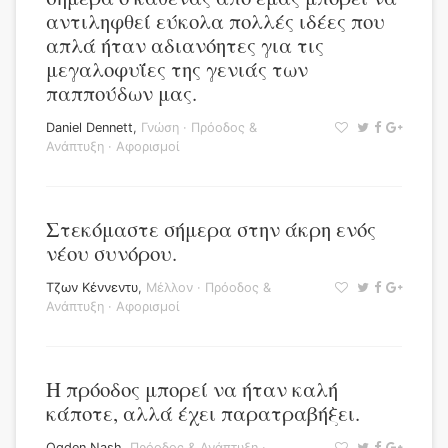
αντιληφθεί εύκολα πολλές ιδέες που
απλά ήταν αδιανόητες για τις
μεγαλοφυΐες της γενιάς των
παππούδων μας.
Daniel Dennett
,
Γνώση
·
Πρόοδος &
Ανάπτυξη
·
Αφορισμοί
Στεκόμαστε σήμερα στην άκρη ενός
νέου συνόρου.
Τζων Κέννεντυ
,
Μέλλον
·
Πρόοδος &
Ανάπτυξη
·
Αφορισμοί
Η πρόοδος μπορεί να ήταν καλή
κάποτε, αλλά έχει παρατραβήξει.
Ogden Nash
,
Πρόοδος & Ανάπτυξη
·