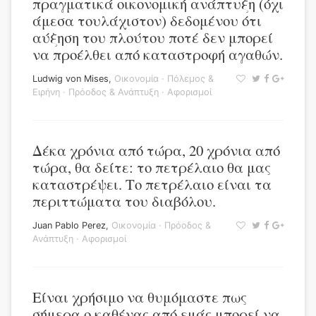
πραγματικά οικονομική ανάπτυξη (όχι
άμεσα τουλάχιστον) δεδομένου ότι
αύξηση του πλούτου ποτέ δεν μπορεί
να προέλθει από καταστροφή αγαθών.
Ludwig von Mises
,
Οικονομία
·
Πόλεμος &
Ειρήνη
·
Πρόοδος & Ανάπτυξη
·
Αφορισμοί
Δέκα χρόνια από τώρα, 20 χρόνια από
τώρα, θα δείτε: το πετρέλαιο θα μας
καταστρέψει. Το πετρέλαιο είναι τα
περιττώματα του διαβόλου.
Juan Pablo Perez
,
Οικονομία
·
Πρόοδος &
Ανάπτυξη
·
Αφορισμοί
Είναι χρήσιμο να θυμόμαστε πως
σήμερα ο καθένας από εμάς μπορεί να