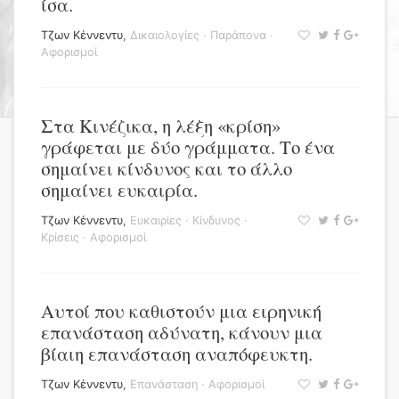
ίσα.
Τζων Κέννεντυ
,
Δικαιολογίες
·
Παράπονα
·
Αφορισμοί
Στα Κινέζικα, η λέξη «κρίση»
γράφεται με δύο γράμματα. Το ένα
σημαίνει κίνδυνος και το άλλο
σημαίνει ευκαιρία.
Τζων Κέννεντυ
,
Ευκαιρίες
·
Κίνδυνος
·
Κρίσεις
·
Αφορισμοί
Αυτοί που καθιστούν μια ειρηνική
επανάσταση αδύνατη, κάνουν μια
βίαιη επανάσταση αναπόφευκτη.
Τζων Κέννεντυ
,
Επανάσταση
·
Αφορισμοί