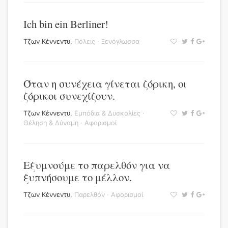
Ich bin ein Berliner!
Τζων Κέννεντυ
,
Πόλεις
·
Ξενόγλωσσα
Όταν η συνέχεια γίνεται ζόρικη, οι
ζόρικοι συνεχίζουν.
Τζων Κέννεντυ
,
Εμπόδια & Δυσκολίες
·
Θέληση & Δύναμη
·
Αφορισμοί
Εξυμνούμε το παρελθόν για να
ξυπνήσουμε το μέλλον.
Τζων Κέννεντυ
,
Παρελθόν
·
Αφορισμοί