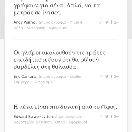
γράφουν για σένα. Απλά, να τα
μετράς σε ίντσες.
Andy Warhol
,
Δημοσιογραφία
·
Φήμη &
Δόξα
·
Μετρήσεις
·
Αφορισμοί
Οι γλάροι ακολουθούν τις τράτες
επειδή πιστεύουν ότι θα ρίξουν
σαρδέλες στη θάλασσα.
Eric Cantona
,
Δημοσιογραφία
·
Ελπίδα
·
Συμφέρον
·
Αφορισμοί
Η πένα είναι πιο δυνατή από το ξίφος.
Edward Bulwer-Lytton
,
Δημοσιογραφία
·
Λογοτεχνία & Ποίηση
·
Όπλα
·
Αφορισμοί