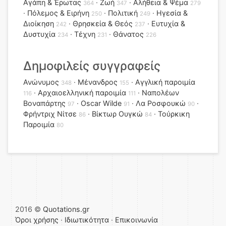
Αγάπη & Έρωτας
Ζωή
Αλήθεια & Ψέμα
364
347
279
Πόλεμος & Ειρήνη
Πολιτική
Ηγεσία &
250
249
Διοίκηση
Θρησκεία & Θεός
Ευτυχία &
242
237
Δυστυχία
Τέχνη
Θάνατος
234
231
226
Δημοφιλείς συγγραφείς
Ανώνυμος
Μένανδρος
Αγγλική παροιμία
348
155
Αρχαιοελληνική παροιμία
Ναπολέων
116
111
Βοναπάρτης
Oscar Wilde
Λα Ροσφουκώ
97
91
90
Φρήντριχ Νίτσε
Βίκτωρ Ουγκώ
Τούρκικη
86
84
Παροιμία
80
2016 ©
Quotations.gr
Όροι χρήσης
·
Ιδιωτικότητα
·
Επικοινωνία