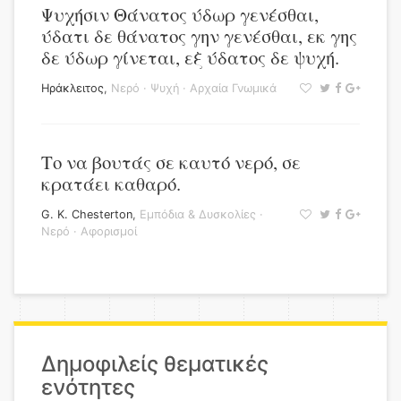
Ψυχήσιν Θάνατος ύδωρ γενέσθαι,
ύδατι δε θάνατος γην γενέσθαι, εκ γης
δε ύδωρ γίνεται, εξ ύδατος δε ψυχή.
Ηράκλειτος
,
Νερό
·
Ψυχή
·
Αρχαία Γνωμικά
Το να βουτάς σε καυτό νερό, σε
κρατάει καθαρό.
G. K. Chesterton
,
Εμπόδια & Δυσκολίες
·
Νερό
·
Αφορισμοί
Δημοφιλείς θεματικές
ενότητες