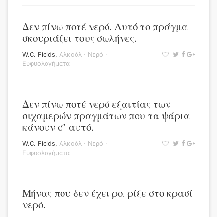
Δεν πίνω ποτέ νερό. Αυτό το πράγμα
σκουριάζει τους σωλήνες.
W.C. Fields
,
Αλκοόλ
·
Νερό
·
Ευφυολογήματα
Δεν πίνω ποτέ νερό εξαιτίας των
σιχαμερών πραγμάτων που τα ψάρια
κάνουν σ’ αυτό.
W.C. Fields
,
Αλκοόλ
·
Νερό
·
Ευφυολογήματα
Μήνας που δεν έχει ρο, ρίξε στο κρασί
νερό.