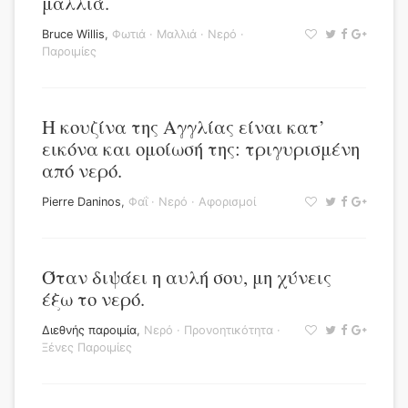
μαλλιά.
Bruce Willis
,
Φωτιά
·
Μαλλιά
·
Νερό
·
Παροιμίες
Η κουζίνα της Αγγλίας είναι κατ’
εικόνα και ομοίωσή της: τριγυρισμένη
από νερό.
Pierre Daninos
,
Φαΐ
·
Νερό
·
Αφορισμοί
Όταν διψάει η αυλή σου, μη χύνεις
έξω το νερό.
Διεθνής παροιμία
,
Νερό
·
Προνοητικότητα
·
Ξένες Παροιμίες