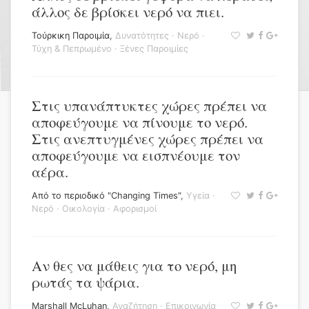
άλλος δε βρίσκει νερό να πιει.
Τούρκικη Παροιμία
,
Δυνατότητες
·
Νερό
·
Τύχη & Πεπρωμένο
·
Ξένες Παροιμίες
Στις υπανάπτυκτες χώρες πρέπει να
αποφεύγουμε να πίνουμε το νερό.
Στις ανεπτυγμένες χώρες πρέπει να
αποφεύγουμε να εισπνέουμε τον
αέρα.
Από το περιοδικό "Changing Times"
,
Υγεία
·
Νερό
·
Οικολογία
·
Αφορισμοί
Αν θες να μάθεις για το νερό, μη
ρωτάς τα ψάρια.
Marshall McLuhan
,
Αναζήτηση
·
Επικοινωνία