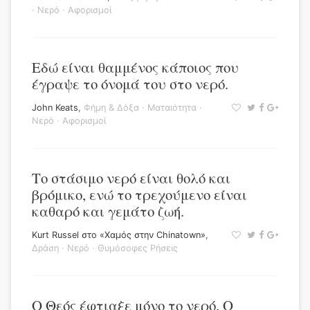
·
Νερό
·
Αφορισμοί
Εδώ είναι θαμμένος κάποιος που
έγραψε το όνομά του στο νερό.
John Keats
,
Φήμη & Δόξα
·
Ματαιότητα
·
Νερό
·
Αφορισμοί
Το στάσιμο νερό είναι θολό και
βρόμικο, ενώ το τρεχούμενο είναι
καθαρό και γεμάτο ζωή.
Kurt Russel στο «Χαμός στην Chinatown»
,
Δράση
·
Νερό
·
Θυμόσοφες Ρήσεις
Ο Θεός έφτιαξε μόνο το νερό. Ο