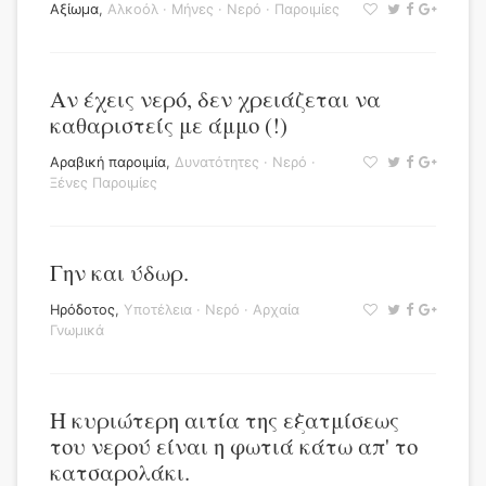
Αξίωμα
,
Αλκοόλ
·
Μήνες
·
Νερό
·
Παροιμίες
Αν έχεις νερό, δεν χρειάζεται να
καθαριστείς με άμμο (!)
Αραβική παροιμία
,
Δυνατότητες
·
Νερό
·
Ξένες Παροιμίες
Γην και ύδωρ.
Ηρόδοτος
,
Υποτέλεια
·
Νερό
·
Αρχαία
Γνωμικά
Η κυριώτερη αιτία της εξατμίσεως
του νερού είναι η φωτιά κάτω απ' το
κατσαρολάκι.