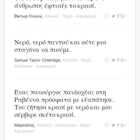
άνθρωπος έφτιαξε το κρασί.
Βίκτωρ Ουγκώ
,
Αλκοόλ
·
Νερό
·
Αφορισμοί
Νερό, νερό παντού και ούτε μια
σταγόνα να πιούμε.
Samuel Taylor Coleridge
,
Αλκοόλ
·
Νερό
·
Θάλασσα
·
Αφορισμοί
Ένας πανούργος πανδοχέας στη
Ραβέννα πρόσφατα με εξαπάτησε.
Του ζήτησα κρασί με νερό και μου
σέρβιρε σκέτο κρασί.
Μαρτιάλης
,
Αλκοόλ
·
Εξαπάτηση
·
Νερό
·
Αφορισμοί