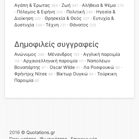
Αγάπη & Έρωτας
Ζωή
Αλήθεια & Ψέμα
364
347
279
Πόλεμος & Ειρήνη
Πολιτική
Ηγεσία &
250
249
Διοίκηση
Θρησκεία & Θεός
Ευτυχία &
242
237
Δυστυχία
Τέχνη
Θάνατος
234
231
226
Δημοφιλείς συγγραφείς
Ανώνυμος
Μένανδρος
Αγγλική παροιμία
348
155
Αρχαιοελληνική παροιμία
Ναπολέων
116
111
Βοναπάρτης
Oscar Wilde
Λα Ροσφουκώ
97
91
90
Φρήντριχ Νίτσε
Βίκτωρ Ουγκώ
Τούρκικη
86
84
Παροιμία
80
2016 ©
Quotations.gr
Όροι χρήσης
·
Ιδιωτικότητα
·
Επικοινωνία