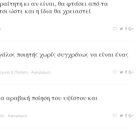
αίτητη κι αν είναι, θα φτάσει από τα
ι ώστε και η ίδια θα χρειαστεί
ί
άλος ποιητής χωρίς συγχρόνως να είναι ένας
εχνία & Ποίηση
·
Αφορισμοί
ια αραβική ποίηση του υψίστου και
ση
·
Αφορισμοί