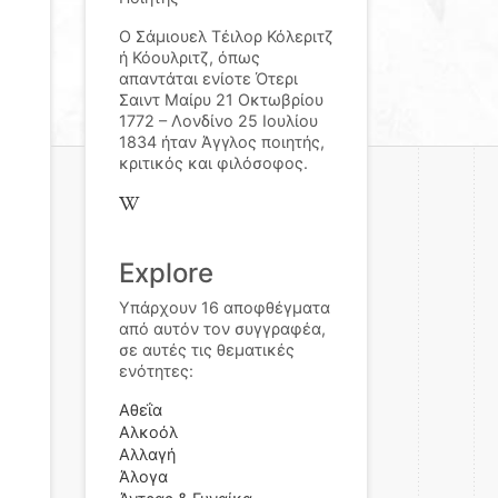
Ο Σάμιουελ Τέιλορ Κόλεριτζ
ή Κόουλριτζ, όπως
απαντάται ενίοτε Ότερι
Σαιντ Μαίρυ 21 Οκτωβρίου
1772 – Λονδίνο 25 Ιουλίου
1834 ήταν Άγγλος ποιητής,
κριτικός και φιλόσοφος.
Explore
Υπάρχουν 16 αποφθέγματα
από αυτόν τον συγγραφέα,
σε αυτές τις θεματικές
ενότητες:
Αθεΐα
Αλκοόλ
Αλλαγή
Άλογα