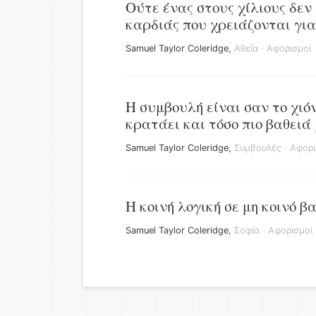
Ούτε ένας στους χίλιους δεν
καρδιάς που χρειάζονται για 
Samuel Taylor Coleridge
,
Αθεΐα
·
Αφορισμοί
Η συμβουλή είναι σαν το χιό
κρατάει και τόσο πιο βαθειά
Samuel Taylor Coleridge
,
Συμβουλές
·
Αφορι
Η κοινή λογική σε μη κοινό β
Samuel Taylor Coleridge
,
Σοφία
·
Αφορισμοί