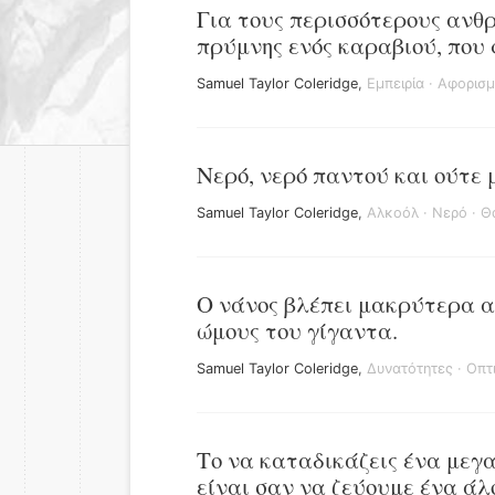
Για τους περισσότερους ανθρ
πρύμνης ενός καραβιού, που 
Samuel Taylor Coleridge
,
Εμπειρία
·
Αφορισμ
Νερό, νερό παντού και ούτε 
Samuel Taylor Coleridge
,
Αλκοόλ
·
Νερό
·
Θ
Ο νάνος βλέπει μακρύτερα απ
ώμους του γίγαντα.
Samuel Taylor Coleridge
,
Δυνατότητες
·
Οπτ
Το να καταδικάζεις ένα μεγ
είναι σαν να ζεύουμε ένα ά