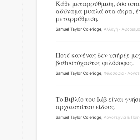
Κάθε μεταρρύθμιση, όσο απαρ
αδύναμα μυαλά στα άκρα, έτσ
μεταρρύθμιση.
Samuel Taylor Coleridge
,
Αλλαγή
·
Αφορισμο
Ποτέ κανένας δεν υπήρξε μεγ
βαθυστόχαστος φιλόσοφος.
Samuel Taylor Coleridge
,
Φιλοσοφία
·
Λογοτ
Το Βιβλίο του Ιώβ είναι γνήσ
αρχαιοτάτου είδους.
Samuel Taylor Coleridge
,
Λογοτεχνία & Ποίη