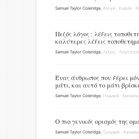
Samuel Taylor Coleridge
,
Άλογα
·
Ευφυΐα
·
Ε
Πεζός λόγος : λέξεις τοποθετ
καλύτερες λέξεις τοποθετημ
Samuel Taylor Coleridge
,
Λέξεις
·
Λογοτεχνί
Ένας άνθρωπος που ξέρει μό
μάτι, και αυτό το μάτι βρίσκ
Samuel Taylor Coleridge
,
Γνωμικά
·
Αφορισμ
Ο πιο γενικός ορισμός της ο
Samuel Taylor Coleridge
,
Ομορφιά
·
Αφορισμ