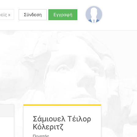
Σύνδεση
Εγγραφή
Σάμιουελ Τέιλορ
Κόλεριτζ
Ποιητής