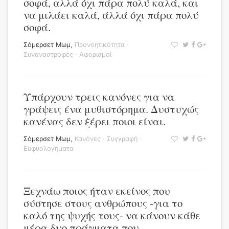
σοφά, αλλά όχι πάρα πολύ καλά, και
να μιλάει καλά, άλλά όχι πάρα πολύ
σοφά.
Σόμερσετ Μωμ
,
Προνοητικότητα
·
Συναναστροφές
·
Αφορισμοί
Υπάρχουν τρεις κανόνες για να
γράψεις ένα μυθιστόρημα. Δυστυχώς
κανένας δεν ξέρει ποιοι είναι.
Σόμερσετ Μωμ
,
Κανόνες
·
Συγγραφή
·
Ευφυολογήματα
Ξεχνάω ποιος ήταν εκείνος που
σύστησε στους ανθρώπους -για το
καλό της ψυχής τους- να κάνουν κάθε
μέρα δυο πράγματα που