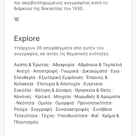
πιο ακριβοπληρωμένος συγγραφέας κατά τη
διάρκεια της δεκαετίας του 1930.
Explore
Υπάρχουν 26 αποφθέγματα από αυτόν τον
συγγραφέα, σε αυτές τις θεματικές ενότητες:
Αγάπη & Έρωτας
Αδιαφορία
Αδράνεια & Τεμπελιά
Ανοχή
Αποστροφή
Γνωμικά
Δικαιώματα
Εγώ
Ελευθερία
Εξωτερική Εμφάνιση
Έπαινος &
Κολακεία
Επιτυχία & Αποτυχία
Ευγένεια
Ευκολία
Θέληση & Δύναμη
Θρησκεία & Θεός
Κανόνες
Κριτική
Μοιχεία
Μυρωδιές & Αρώματα
Νεότητα
Ομιλία
Ομορφιά
Προνοητικότητα
Ρούχα
Συγγραφή
Συναναστροφές
Συνήθεια
Τελειότητα
Τέχνη
Υπευθυνότητα
Φαΐ
Χρήμα &
Πλουτισμός