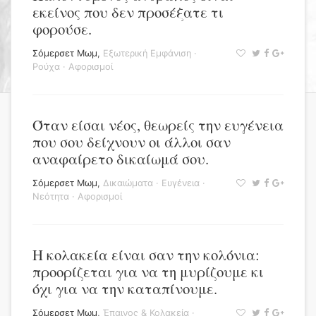
εκείνος που δεν προσέξατε τι
φορούσε.
Σόμερσετ Μωμ
,
Εξωτερική Εμφάνιση
·
Ρούχα
·
Αφορισμοί
Όταν είσαι νέος, θεωρείς την ευγένεια
που σου δείχνουν οι άλλοι σαν
αναφαίρετο δικαίωμά σου.
Σόμερσετ Μωμ
,
Δικαιώματα
·
Ευγένεια
·
Νεότητα
·
Αφορισμοί
Η κολακεία είναι σαν την κολόνια:
προορίζεται για να τη μυρίζουμε κι
όχι για να την καταπίνουμε.
Σόμερσετ Μωμ
,
Έπαινος & Κολακεία
·