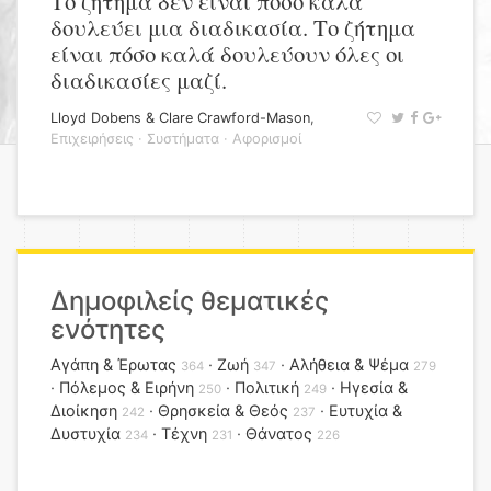
Το ζήτημα δεν είναι πόσο καλά
δουλεύει μια διαδικασία. Το ζήτημα
είναι πόσο καλά δουλεύουν όλες οι
διαδικασίες μαζί.
Lloyd Dobens & Clare Crawford-Mason
,
Επιχειρήσεις
·
Συστήματα
·
Αφορισμοί
Δημοφιλείς θεματικές
ενότητες
Αγάπη & Έρωτας
Ζωή
Αλήθεια & Ψέμα
364
347
279
Πόλεμος & Ειρήνη
Πολιτική
Ηγεσία &
250
249
Διοίκηση
Θρησκεία & Θεός
Ευτυχία &
242
237
Δυστυχία
Τέχνη
Θάνατος
234
231
226