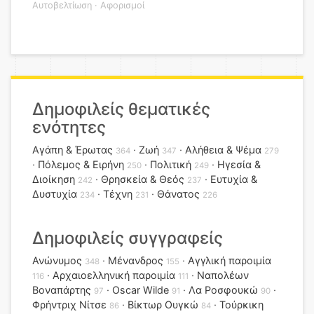
Αυτοβελτίωση
·
Αφορισμοί
Δημοφιλείς θεματικές
ενότητες
Αγάπη & Έρωτας
Ζωή
Αλήθεια & Ψέμα
364
347
279
Πόλεμος & Ειρήνη
Πολιτική
Ηγεσία &
250
249
Διοίκηση
Θρησκεία & Θεός
Ευτυχία &
242
237
Δυστυχία
Τέχνη
Θάνατος
234
231
226
Δημοφιλείς συγγραφείς
Ανώνυμος
Μένανδρος
Αγγλική παροιμία
348
155
Αρχαιοελληνική παροιμία
Ναπολέων
116
111
Βοναπάρτης
Oscar Wilde
Λα Ροσφουκώ
97
91
90
Φρήντριχ Νίτσε
Βίκτωρ Ουγκώ
Τούρκικη
86
84