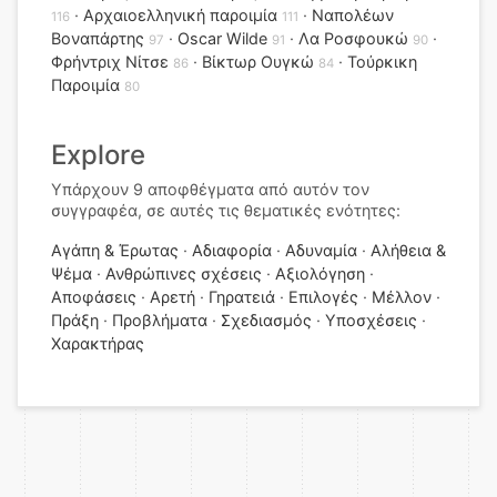
Αρχαιοελληνική παροιμία
Ναπολέων
116
111
Βοναπάρτης
Oscar Wilde
Λα Ροσφουκώ
97
91
90
Φρήντριχ Νίτσε
Βίκτωρ Ουγκώ
Τούρκικη
86
84
Παροιμία
80
Explore
Υπάρχουν 9 αποφθέγματα από αυτόν τον
συγγραφέα, σε αυτές τις θεματικές ενότητες:
Αγάπη & Έρωτας
Αδιαφορία
Αδυναμία
Αλήθεια &
Ψέμα
Ανθρώπινες σχέσεις
Αξιολόγηση
Αποφάσεις
Αρετή
Γηρατειά
Επιλογές
Μέλλον
Πράξη
Προβλήματα
Σχεδιασμός
Υποσχέσεις
Χαρακτήρας