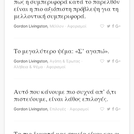
πως η συμπεριφορά κατά το παρελθόν
είναι η πιο αξιόπιστη πρόβλεψη για τη
μελλοντική συμπεριφορά.
Gordon Livingston
,
Μέλλον
·
Αφορισμοί
Το μεγαλύτερο ψέμα: «Σ’ αγαπώ».
Gordon Livingston
,
Αγάπη & Έρωτας
·
Αλήθεια & Ψέμα
·
Αφορισμοί
Αυτό που κάνουμε πιο συχνά απ’ ό,τι
πιστεύουμε, είναι λάθος επιλογές.
Gordon Livingston
,
Επιλογές
·
Αφορισμοί
Τα πιο δυνατά μας σημεία είναι και οι