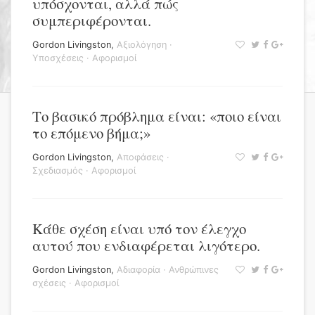
υπόσχονται, αλλά πώς
συμπεριφέρονται.
Gordon Livingston
,
Αξιολόγηση
·
Υποσχέσεις
·
Αφορισμοί
Το βασικό πρόβλημα είναι: «ποιο είναι
το επόμενο βήμα;»
Gordon Livingston
,
Αποφάσεις
·
Σχεδιασμός
·
Αφορισμοί
Κάθε σχέση είναι υπό τον έλεγχο
αυτού που ενδιαφέρεται λιγότερο.
Gordon Livingston
,
Αδιαφορία
·
Ανθρώπινες
σχέσεις
·
Αφορισμοί