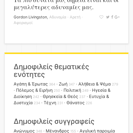
μεγαλύτερες αδυναμίες μας.
Gordon Livingston
,
Αδυναμία
·
Αρετή
·
Αφορισμοί
Δημοφιλείς θεματικές
ενότητες
Αγάπη & Έρωτας
Ζωή
Αλήθεια & Ψέμα
364
347
279
Πόλεμος & Ειρήνη
Πολιτική
Ηγεσία &
250
249
Διοίκηση
Θρησκεία & Θεός
Ευτυχία &
242
237
Δυστυχία
Τέχνη
Θάνατος
234
231
226
Δημοφιλείς συγγραφείς
Ανώνυμος
Μένανδρος
Αγγλική παροιμία
348
155