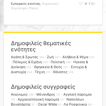
Εμπειρικός κανόνας
,
Ναρκωτικά
·
Θυμόσοφες Ρήσεις
Δημοφιλείς θεματικές
ενότητες
Αγάπη & Έρωτας
Ζωή
Αλήθεια & Ψέμα
364
347
279
Πόλεμος & Ειρήνη
Πολιτική
Ηγεσία &
250
249
Διοίκηση
Θρησκεία & Θεός
Ευτυχία &
242
237
Δυστυχία
Τέχνη
Θάνατος
234
231
226
Δημοφιλείς συγγραφείς
Ανώνυμος
Μένανδρος
Αγγλική παροιμία
348
155
Αρχαιοελληνική παροιμία
Ναπολέων
116
111
Βοναπάρτης
Oscar Wilde
Λα Ροσφουκώ
97
91
90