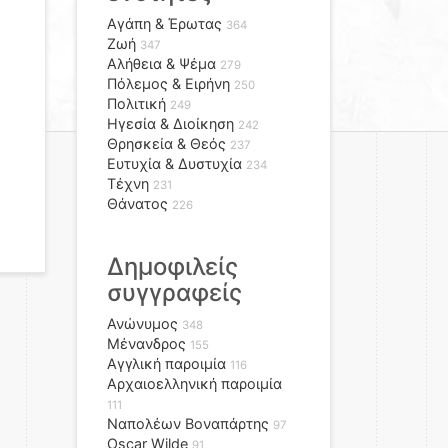
Αγάπη & Έρωτας
364
Ζωή
347
Αλήθεια & Ψέμα
279
Πόλεμος & Ειρήνη
250
Πολιτική
249
Ηγεσία & Διοίκηση
242
Θρησκεία & Θεός
237
Ευτυχία & Δυστυχία
234
Τέχνη
231
Θάνατος
226
Δημοφιλείς
συγγραφείς
Ανώνυμος
348
Μένανδρος
155
Αγγλική παροιμία
116
Αρχαιοελληνική παροιμία
111
Ναπολέων Βοναπάρτης
97
Oscar Wilde
91