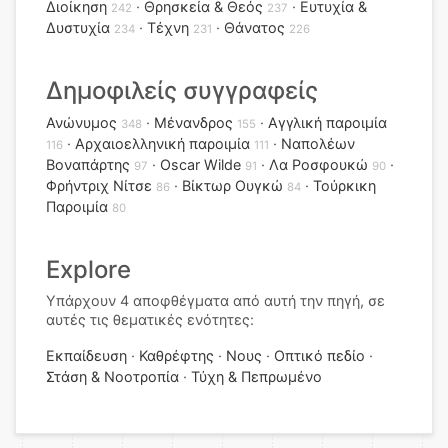
Διοίκηση
Θρησκεία & Θεός
Ευτυχία &
242
237
Δυστυχία
Τέχνη
Θάνατος
234
231
226
Δημοφιλείς συγγραφείς
Ανώνυμος
Μένανδρος
Αγγλική παροιμία
348
155
Αρχαιοελληνική παροιμία
Ναπολέων
116
111
Βοναπάρτης
Oscar Wilde
Λα Ροσφουκώ
97
91
90
Φρήντριχ Νίτσε
Βίκτωρ Ουγκώ
Τούρκικη
86
84
Παροιμία
80
Explore
Υπάρχουν 4 αποφθέγματα από αυτή την πηγή, σε
αυτές τις θεματικές ενότητες:
Εκπαίδευση
Καθρέφτης
Νους
Οπτικό πεδίο
Στάση & Νοοτροπία
Τύχη & Πεπρωμένο