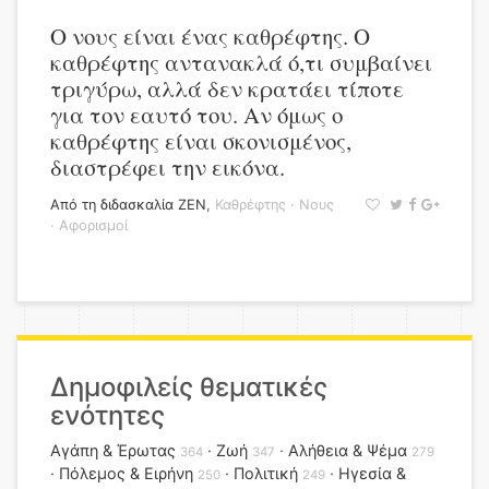
Ο νους είναι ένας καθρέφτης. Ο
καθρέφτης αντανακλά ό,τι συμβαίνει
τριγύρω, αλλά δεν κρατάει τίποτε
για τον εαυτό του. Αν όμως ο
καθρέφτης είναι σκονισμένος,
διαστρέφει την εικόνα.
Από τη διδασκαλία ΖΕΝ
,
Καθρέφτης
·
Νους
·
Αφορισμοί
Δημοφιλείς θεματικές
ενότητες
Αγάπη & Έρωτας
Ζωή
Αλήθεια & Ψέμα
364
347
279
Πόλεμος & Ειρήνη
Πολιτική
Ηγεσία &
250
249