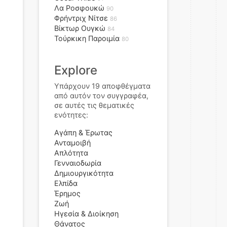
Λα Ροσφουκώ
90
Φρήντριχ Νίτσε
86
Βίκτωρ Ουγκώ
84
Τούρκικη Παροιμία
80
Explore
Υπάρχουν 19 αποφθέγματα
από αυτόν τον συγγραφέα,
σε αυτές τις θεματικές
ενότητες:
Αγάπη & Έρωτας
Ανταμοιβή
Απλότητα
Γενναιοδωρία
Δημιουργικότητα
Ελπίδα
Έρημος
Ζωή
Ηγεσία & Διοίκηση
Θάνατος