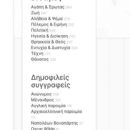
Αγάπη & Έρωτας
364
Ζωή
347
Αλήθεια & Ψέμα
279
Πόλεμος & Ειρήνη
250
Πολιτική
249
Ηγεσία & Διοίκηση
242
Θρησκεία & Θεός
237
Ευτυχία & Δυστυχία
234
Τέχνη
231
Θάνατος
226
Δημοφιλείς
συγγραφείς
Ανώνυμος
348
Μένανδρος
155
Αγγλική παροιμία
116
Αρχαιοελληνική παροιμία
111
Ναπολέων Βοναπάρτης
97
Oscar Wilde
91