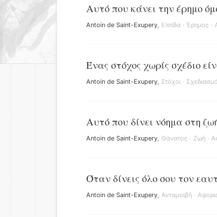
Αυτό που κάνει την έρημο όμ
Antoin de Saint-Exupery
,
Ελπίδα
·
Έρημος
·
Ένας στόχος χωρίς σχέδιο εί
Antoin de Saint-Exupery
,
Στόχοι
·
Σχεδιασμ
Αυτό που δίνει νόημα στη ζωή
Antoin de Saint-Exupery
,
Θάνατος
·
Ζωή
·
Α
Όταν δίνεις όλο σου τον εαυτ
Antoin de Saint-Exupery
,
Ανταμοιβή
·
Αφορι