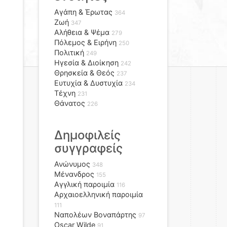
Αγάπη & Έρωτας
364
Ζωή
347
Αλήθεια & Ψέμα
279
Πόλεμος & Ειρήνη
250
Πολιτική
249
Ηγεσία & Διοίκηση
242
Θρησκεία & Θεός
237
Ευτυχία & Δυστυχία
234
Τέχνη
231
Θάνατος
226
Δημοφιλείς
συγγραφείς
Ανώνυμος
348
Μένανδρος
155
Αγγλική παροιμία
116
Αρχαιοελληνική παροιμία
111
Ναπολέων Βοναπάρτης
97
Oscar Wilde
91