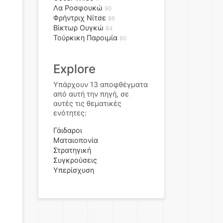
Λα Ροσφουκώ
90
Φρήντριχ Νίτσε
86
Βίκτωρ Ουγκώ
84
Τούρκικη Παροιμία
80
Explore
Υπάρχουν 13 αποφθέγματα
από αυτή την πηγή, σε
αυτές τις θεματικές
ενότητες:
Γάιδαροι
Ματαιοπονία
Στρατηγική
Συγκρούσεις
Υπερίσχυση