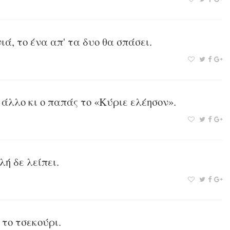
ά, το ένα απ' τα δυο θα σπάσει.
’ άλλο κι ο παπάς το «Κύριε ελέησον».
λή δε λείπει.
 το τσεκούρι.