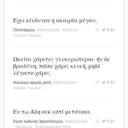
Έχει κίνδυνον η ακαιρία μέγαν.
Πλούταρχος
,
Καθυστέρηση
·
Κίνδυνος
·
Αρχαία Γνωμικά
Ωκείαι χάριτες γλυκερώτεραι· ήν δε
βραδύνη, πάσα χάρις κενεή, μηδέ
λέγοιτο χάρις.
Ανώνυμο αρχαίο ρητό
,
Καθυστέρηση
·
Αρχαία Γνωμικά
Εν τω Άδη ουκ εστί μετάνοια.
Άγιος Ιωάννης Χρυσόστομος
,
Καθυστέρηση
·
Μετάνοια
·
Εκκλησιαστικά Ρητά