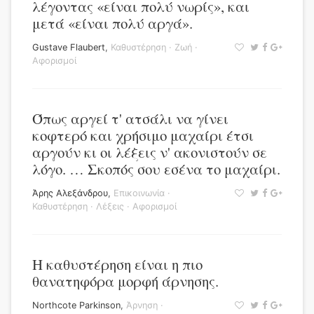
λέγοντας «είναι πολύ νωρίς», και
μετά «είναι πολύ αργά».
Gustave Flaubert
,
Καθυστέρηση
·
Ζωή
·
Αφορισμοί
Όπως αργεί τ' ατσάλι να γίνει
κοφτερό και χρήσιμο μαχαίρι έτσι
αργούν κι οι λέξεις ν' ακονιστούν σε
λόγο. … Σκοπός σου εσένα το μαχαίρι.
Άρης Αλεξάνδρου
,
Επικοινωνία
·
Καθυστέρηση
·
Λέξεις
·
Αφορισμοί
Η καθυστέρηση είναι η πιο
θανατηφόρα μορφή άρνησης.
Northcote Parkinson
,
Άρνηση
·