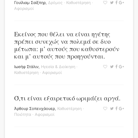
Γουίλιαμ Σαίξπηρ
,
Δρόμος
·
Καθυστέρηση
·
Αφορισμοί
Εκείνος που θέλει να είναι ηγέτης
πρέπει συνεχώς να πολεμά σε δυο
μέτωπα: μ’ αυτούς που καθυστερούν
και μ’ αυτούς που προηγούνται.
Ιωσήφ Στάλιν
,
Ηγεσία & Διοίκηση
·
Καθυστέρηση
·
Αφορισμοί
Ό,τι είναι εξαιρετικό ωριμάζει αργά.
Άρθουρ Σοπενχάουερ
,
Καθυστέρηση
·
Ποιότητα
·
Αφορισμοί