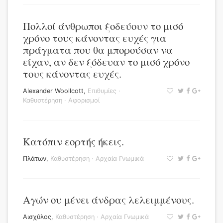
Πολλοί άνθρωποι ξοδεύουν το μισό
χρόνο τους κάνοντας ευχές για
πράγματα που θα μπορούσαν να
είχαν, αν δεν ξόδευαν το μισό χρόνο
τους κάνοντας ευχές.
Alexander Woollcott
,
Επιθυμίες
·
Καθυστέρηση
·
Αφορισμοί
Κατόπιν εορτής ήκεις.
Πλάτων
,
Καθυστέρηση
·
Αρχαία Γνωμικά
Αγών ου μένει άνδρας λελειμμένους.
Αισχύλος
,
Καθυστέρηση
·
Αρχαία Γνωμικά