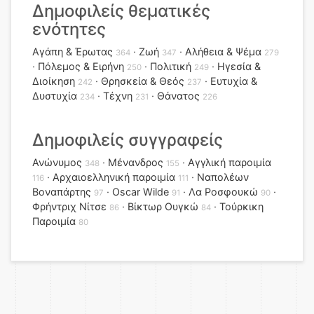
Δημοφιλείς θεματικές
ενότητες
Αγάπη & Έρωτας
Ζωή
Αλήθεια & Ψέμα
364
347
279
Πόλεμος & Ειρήνη
Πολιτική
Ηγεσία &
250
249
Διοίκηση
Θρησκεία & Θεός
Ευτυχία &
242
237
Δυστυχία
Τέχνη
Θάνατος
234
231
226
Δημοφιλείς συγγραφείς
Ανώνυμος
Μένανδρος
Αγγλική παροιμία
348
155
Αρχαιοελληνική παροιμία
Ναπολέων
116
111
Βοναπάρτης
Oscar Wilde
Λα Ροσφουκώ
97
91
90
Φρήντριχ Νίτσε
Βίκτωρ Ουγκώ
Τούρκικη
86
84
Παροιμία
80