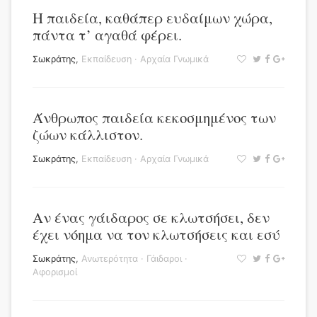
Η παιδεία, καθάπερ ευδαίμων χώρα,
πάντα τ’ αγαθά φέρει.
Σωκράτης
,
Εκπαίδευση
·
Αρχαία Γνωμικά
Άνθρωπος παιδεία κεκοσμημένος των
ζώων κάλλιστον.
Σωκράτης
,
Εκπαίδευση
·
Αρχαία Γνωμικά
Αν ένας γάιδαρος σε κλωτσήσει, δεν
έχει νόημα να τον κλωτσήσεις και εσύ
Σωκράτης
,
Ανωτερότητα
·
Γάιδαροι
·
Αφορισμοί