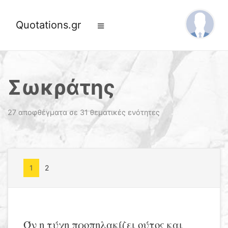
Quotations.gr
Σωκράτης
27 αποφθέγματα σε 31 θεματικές ενότητες
1
2
Όν η τύχη προπηλακίζει ούτος και