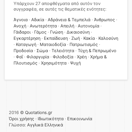
Υπάρχουν 27 αποφθέγματα από αυτόν τον
συγγραφέα, σε αυτές τις θεματικές ενότητες:
Άγνοια
Αδικία
Αδράνεια & Τεμπελιά
Άνθρωπος
Ανοχή
Ανωτερότητα
Απειλή
Αυτονομία
Γάιδαροι
Γάμος
Γνώση
Δικαιοσύνη
Εγκαρτέρηση
Εκπαίδευση
Ζωή
Κακία
Καλοσύνη
Καταγωγή
Ματαιοδοξία
Πατριωτισμός
Προδοσία
Σώμα
Τελειότητα
Τύχη & Πεπρωμένο
Φαΐ
Φιλαργυρία
Φιλοδοξία
Χρέη
Χρήμα &
Πλουτισμός
Χρησιμότητα
Ψυχή
2016 ©
Quotations.gr
Όροι χρήσης
·
Ιδιωτικότητα
·
Επικοινωνία
Γλώσσα:
Αγγλικά
Ελληνικά