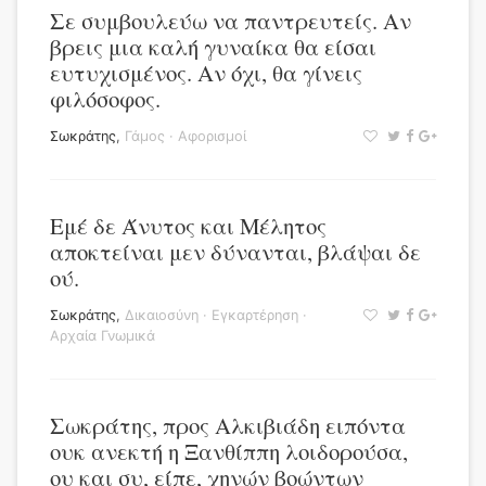
Σε συμβουλεύω να παντρευτείς. Αν
βρεις μια καλή γυναίκα θα είσαι
ευτυχισμένος. Αν όχι, θα γίνεις
φιλόσοφος.
Σωκράτης
,
Γάμος
·
Αφορισμοί
Εμέ δε Άνυτος και Μέλητος
αποκτείναι μεν δύνανται, βλάψαι δε
ού.
Σωκράτης
,
Δικαιοσύνη
·
Εγκαρτέρηση
·
Αρχαία Γνωμικά
Σωκράτης, προς Αλκιβιάδη ειπόντα
ουκ ανεκτή η Ξανθίππη λοιδορούσα,
ου και συ, είπε, χηνών βοώντων