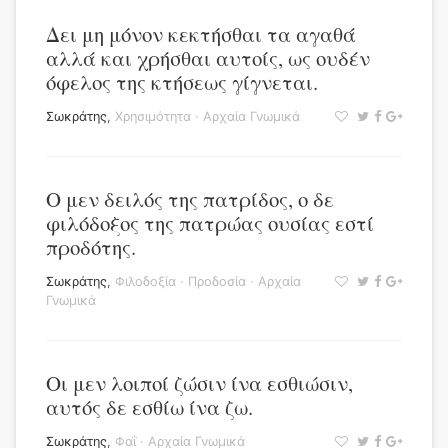
Δει μη μόνον κεκτήσθαι τα αγαθά
αλλά και χρήσθαι αυτοίς, ως ουδέν
όφελος της κτήσεως γίγνεται.
Σωκράτης
,
Χρησιμότητα
·
Αρχαία Γνωμικά
Ο μεν δειλός της πατρίδος, ο δε
φιλόδοξος της πατρώας ουσίας εστί
προδότης.
Σωκράτης
,
Φιλοδοξία
·
Προδοσία
·
Αρχαία
Γνωμικά
Οι μεν λοιποί ζώσιν ίνα εσθιώσιν,
αυτός δε εσθίω ίνα ζω.
Σωκράτης
,
Φαΐ
·
Αρχαία Γνωμικά