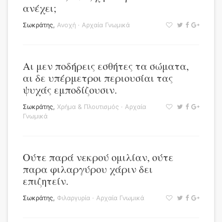
ανέχει;
Σωκράτης
,
Ανοχή
·
Αρχαία Γνωμικά
Αι μεν ποδήρεις εσθήτες τα σώματα,
αι δε υπέρμετροι περιουσίαι τας
ψυχάς εμποδίζουσιν.
Σωκράτης
,
Χρήμα & Πλουτισμός
·
Αρχαία
Γνωμικά
Ούτε παρά νεκρού ομιλίαν, ούτε
παρα φιλαργύρου χάριν δει
επιζητείν.
Σωκράτης
,
Φιλαργυρία
·
Αρχαία Γνωμικά