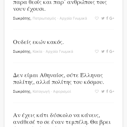
παρα θεοίς και παρ᾿ ανθρώποις τοις
νουν έχουσι.
Σωκράτης
,
Πατριωτισμός
·
Αρχαία Γνωμικά
Ουδείς εκών κακός.
Σωκράτης
,
Κακία
·
Αρχαία Γνωμικά
Δεν είμαι Αθηναίος, ούτε Έλληνας
πολίτης, αλλά πολίτης του κόσμου.
Σωκράτης
,
Καταγωγή
·
Αφορισμοί
Αν έχεις κάτι δύσκολο να κάνεις,
ανάθεσέ το σε έναν τεμπέλη. Θα βρει