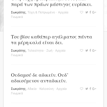
παρά των πράων μάστιγας ευρίσκει.
Σωκράτης
,
Τύχη & Πεπρωμένο
·
Αρχαία
Γνωμικά
Του βίου καθάπερ αγάλματος πάντα
τα μέρη καλά είναι δει.
Σωκράτης
,
Τελειότητα
·
Ζωή
·
Αρχαία
Γνωμικά
Ουδαμού δε αδικείν. Ουδ’
αδικούμενον ανταδικείν.
Σωκράτης
,
Αδικία
·
Καλοσύνη
·
Αρχαία
Γνωμικά