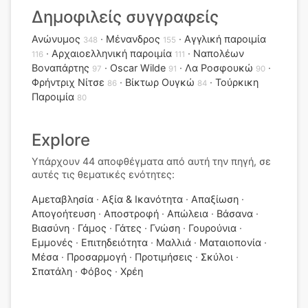
Δημοφιλείς συγγραφείς
Ανώνυμος
Μένανδρος
Αγγλική παροιμία
348
155
Αρχαιοελληνική παροιμία
Ναπολέων
116
111
Βοναπάρτης
Oscar Wilde
Λα Ροσφουκώ
97
91
90
Φρήντριχ Νίτσε
Βίκτωρ Ουγκώ
Τούρκικη
86
84
Παροιμία
80
Explore
Υπάρχουν 44 αποφθέγματα από αυτή την πηγή, σε
αυτές τις θεματικές ενότητες:
Αμεταβλησία
Αξία & Ικανότητα
Απαξίωση
Απογοήτευση
Αποστροφή
Απώλεια
Βάσανα
Βιασύνη
Γάμος
Γάτες
Γνώση
Γουρούνια
Εμμονές
Επιτηδειότητα
Μαλλιά
Ματαιοπονία
Μέσα
Προσαρμογή
Προτιμήσεις
Σκύλοι
Σπατάλη
Φόβος
Χρέη