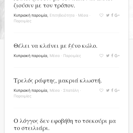
ζιούσιν με τον τρόπον.
Κυπριακή παροιμία
,
Επιτηδειότητα
·
Μέσα
·
Παροιμίες
Θέλει να κλάνει με ξένο κώλο.
Κυπριακή παροιμία
,
Μέσα
·
Παροιμίες
Τρελός ράφτης, μακριά κλωστή.
Κυπριακή παροιμία
,
Μέσα
·
Σπατάλη
·
Παροιμίες
Ο λόγγος δεν εφοβήθη το τσεκούρι μα
το στειλιάρι.