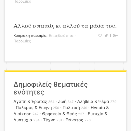
Παροιμίες
Αλλού ο παπάς κι αλλού τα ράσα του.
Κυπριακή παροιμία
,
Επιτηδειότητα
·
Παροιμίες
Δημοφιλείς θεματικές
ενότητες
Αγάπη & Έρωτας
Ζωή
Αλήθεια & Ψέμα
364
347
279
Πόλεμος & Ειρήνη
Πολιτική
Ηγεσία &
250
249
Διοίκηση
Θρησκεία & Θεός
Ευτυχία &
242
237
Δυστυχία
Τέχνη
Θάνατος
234
231
226