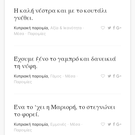
Η καλή νέστρα και με το κουτάλι
γνέθει.
Κυπριακή παροιμία
,
Αξία & Ικανότητα
·
Μέσα
·
Παροιμίες
Έχουμε ξένο το γαμπρό και δανεικιά
τη νύφη.
Κυπριακή παροιμία
,
Γάμος
·
Μέσα
·
Παροιμίες
Ένα το ‘χει η Μαριορή, το στεγνώνει
το φορεί.
Κυπριακή παροιμία
,
Εμμονές
·
Μέσα
·
Παροιμίες