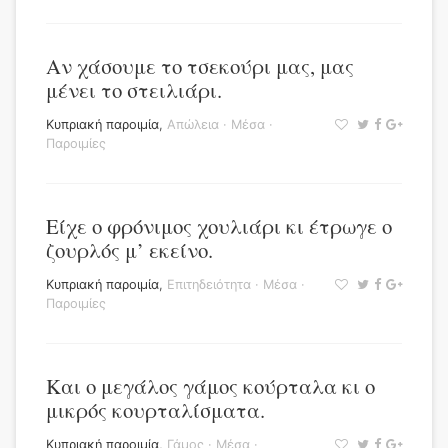
Αν χάσουμε το τσεκούρι μας, μας
μένει το στειλιάρι.
Κυπριακή παροιμία
,
Απώλεια
·
Μέσα
·
Παροιμίες
Είχε ο φρόνιμος χουλιάρι κι έτρωγε ο
ζουρλός μ’ εκείνο.
Κυπριακή παροιμία
,
Επιτηδειότητα
·
Μέσα
·
Παροιμίες
Και ο μεγάλος γάμος κούρταλα κι ο
μικρός κουρταλίσματα.
Κυπριακή παροιμία
,
Γάμος
·
Μέσα
·