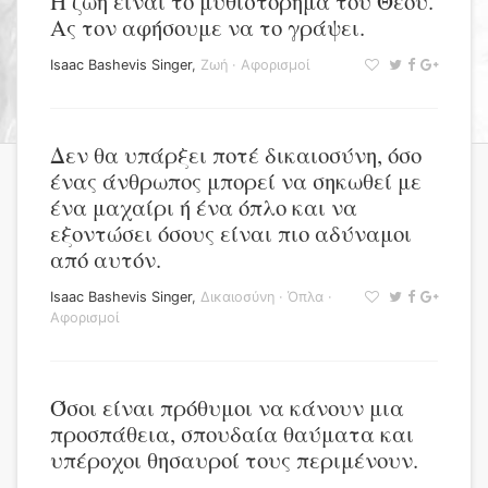
Η ζωή είναι το μυθιστόρημα του Θεού.
Ας τον αφήσουμε να το γράψει.
Isaac Bashevis Singer
,
Ζωή
·
Αφορισμοί
Δεν θα υπάρξει ποτέ δικαιοσύνη, όσο
ένας άνθρωπος μπορεί να σηκωθεί με
ένα μαχαίρι ή ένα όπλο και να
εξοντώσει όσους είναι πιο αδύναμοι
από αυτόν.
Isaac Bashevis Singer
,
Δικαιοσύνη
·
Όπλα
·
Αφορισμοί
Όσοι είναι πρόθυμοι να κάνουν μια
προσπάθεια, σπουδαία θαύματα και
υπέροχοι θησαυροί τους περιμένουν.