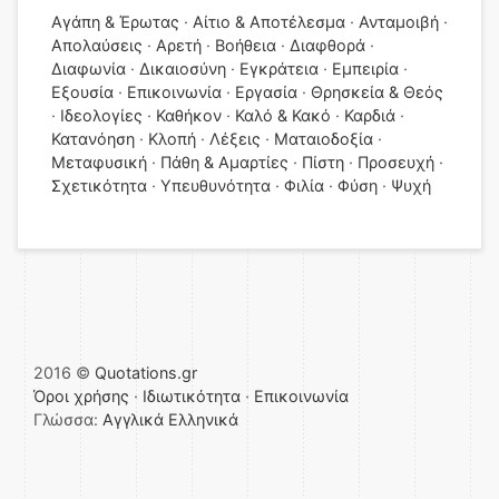
Αγάπη & Έρωτας
Αίτιο & Αποτέλεσμα
Ανταμοιβή
Απολαύσεις
Αρετή
Βοήθεια
Διαφθορά
Διαφωνία
Δικαιοσύνη
Εγκράτεια
Εμπειρία
Εξουσία
Επικοινωνία
Εργασία
Θρησκεία & Θεός
Ιδεολογίες
Καθήκον
Καλό & Κακό
Καρδιά
Κατανόηση
Κλοπή
Λέξεις
Ματαιοδοξία
Μεταφυσική
Πάθη & Αμαρτίες
Πίστη
Προσευχή
Σχετικότητα
Υπευθυνότητα
Φιλία
Φύση
Ψυχή
2016 ©
Quotations.gr
Όροι χρήσης
·
Ιδιωτικότητα
·
Επικοινωνία
Γλώσσα:
Αγγλικά
Ελληνικά