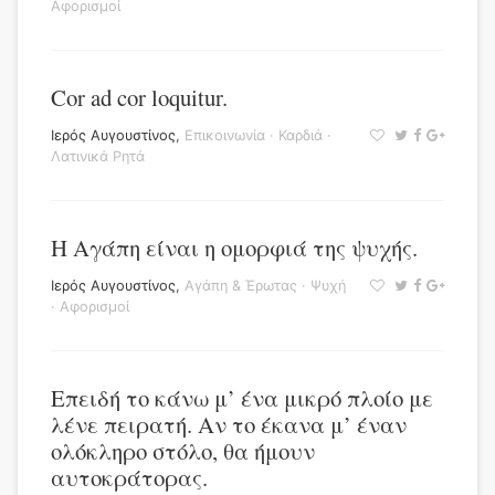
Αφορισμοί
Cor ad cor loquitur.
Ιερός Αυγουστίνος
,
Επικοινωνία
·
Καρδιά
·
Λατινικά Ρητά
Η Αγάπη είναι η ομορφιά της ψυχής.
Ιερός Αυγουστίνος
,
Αγάπη & Έρωτας
·
Ψυχή
·
Αφορισμοί
Επειδή το κάνω μ’ ένα μικρό πλοίο με
λένε πειρατή. Αν το έκανα μ’ έναν
ολόκληρο στόλο, θα ήμουν
αυτοκράτορας.