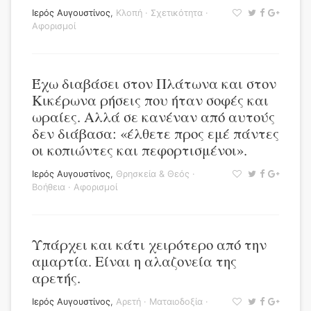
Ιερός Αυγουστίνος
,
Κλοπή
·
Σχετικότητα
·
Αφορισμοί
Έχω διαβάσει στον Πλάτωνα και στον
Κικέρωνα ρήσεις που ήταν σοφές και
ωραίες. Αλλά σε κανέναν από αυτούς
δεν διάβασα: «έλθετε προς εμέ πάντες
οι κοπιώντες και πεφορτισμένοι».
Ιερός Αυγουστίνος
,
Θρησκεία & Θεός
·
Βοήθεια
·
Αφορισμοί
Υπάρχει και κάτι χειρότερο από την
αμαρτία. Είναι η αλαζονεία της
αρετής.
Ιερός Αυγουστίνος
,
Αρετή
·
Ματαιοδοξία
·