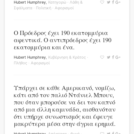
Hubert Humphrey
,
Κατηγορώ
·
Λάθη &
Σφάλματα
·
Πολιτική
·
Αφορισμοί
Ο Πρόεδρος έχει 190 εκατομμύρια
αφεντικά. Ο αντιπρόεδρος έχει 190
εκατομμύρια και ένα.
Hubert Humphrey
,
Κυβέρνηση & Κράτος
·
Πλήθος
·
Αφορισμοί
Υπάρχει σε κάθε Αμερικανό, νομίζω,
κάτι από τον παλιό Ντάνιελ Μπουν,
που όταν μπορούσε να δει τον καπνό
από μια άλλη καμινάδα, αισθανόταν
ότι υπήρχε συνωστισμός και έφευγε
μακρύτερα μέσα στην άγρια ερημιά.
Hubert Humphrey
,
Απόσταση
·
Φυγή
·