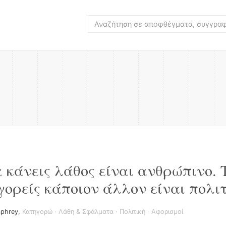
α κάνεις λάθος είναι ανθρώπινο. 
γορείς κάποιον άλλον είναι πολιτ
mphrey
,
Κατηγορώ
·
Λάθη & Σφάλματα
·
Πολιτική
·
Αφορισμοί