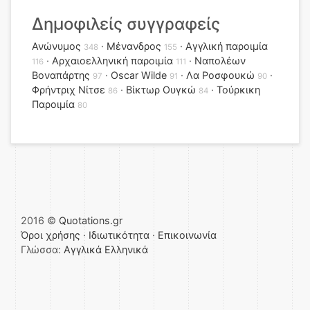
Δημοφιλείς συγγραφείς
Ανώνυμος
Μένανδρος
Αγγλική παροιμία
348
155
Αρχαιοελληνική παροιμία
Ναπολέων
116
111
Βοναπάρτης
Oscar Wilde
Λα Ροσφουκώ
97
91
90
Φρήντριχ Νίτσε
Βίκτωρ Ουγκώ
Τούρκικη
86
84
Παροιμία
80
2016 ©
Quotations.gr
Όροι χρήσης
·
Ιδιωτικότητα
·
Επικοινωνία
Γλώσσα:
Αγγλικά
Ελληνικά