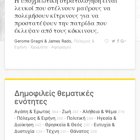
Η υποχρεωτική στρατολόγηση είναι
λευκοί που στέλνουν μαύρους να
πολεμήσουν κίτρινους για να
προστατέψουν την πατρίδα που
έκλεψαν από τους κόκκινους.
Gerome Gragni & James Rado
,
Πόλεμος &
Ειρήνη
·
Χρώματα
·
Αφορισμοί
Δημοφιλείς θεματικές
ενότητες
Αγάπη & Έρωτας
Ζωή
Αλήθεια & Ψέμα
364
347
279
Πόλεμος & Ειρήνη
Πολιτική
Ηγεσία &
250
249
Διοίκηση
Θρησκεία & Θεός
Ευτυχία &
242
237
Δυστυχία
Τέχνη
Θάνατος
234
231
226