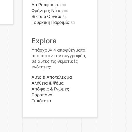
Λα Ροσφουκώ
90
Φρήντριχ Νίτσε
86
Βίκτωρ Ουγκώ
84
Τούρκικη Παροιμία
80
Explore
Υπάρχουν 4 αποφθέγματα
από αυτόν τον συγγραφέα,
σε αυτές τις θεματικές
ενότητες:
Αίτιο & Αποτέλεσμα
Αλήθεια & Ψέμα
Απόψεις & Γνώμες
Παράπονα
Τιμιότητα