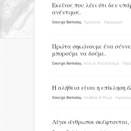
Εκείνος που λέει ότι δεν υπά
ανέντιμος.
George Berkelay
,
Τιμιότητα
·
Αφορισμοί
Πρώτα σηκώνουμε ένα σύννε
μπορούμε να δούμε.
George Berkelay
,
Αίτιο & Αποτέλεσμα
·
Παρ
Η αλήθεια είναι η επίκληση ό
George Berkelay
,
Αλήθεια & Ψέμα
·
Αφορισμ
Λίγοι άνθρωποι σκέφτονται, 