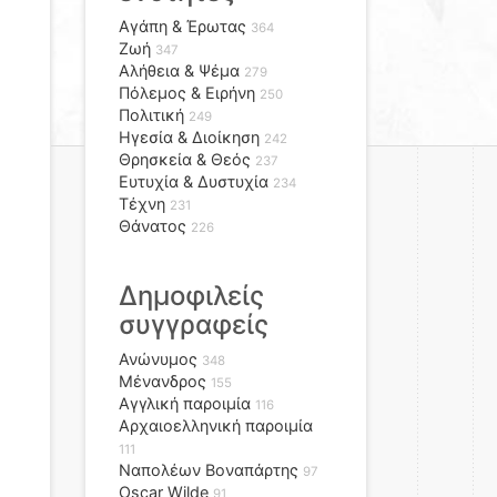
Αγάπη & Έρωτας
364
Ζωή
347
Αλήθεια & Ψέμα
279
Πόλεμος & Ειρήνη
250
Πολιτική
249
Ηγεσία & Διοίκηση
242
Θρησκεία & Θεός
237
Ευτυχία & Δυστυχία
234
Τέχνη
231
Θάνατος
226
Δημοφιλείς
συγγραφείς
Ανώνυμος
348
Μένανδρος
155
Αγγλική παροιμία
116
Αρχαιοελληνική παροιμία
111
Ναπολέων Βοναπάρτης
97
Oscar Wilde
91