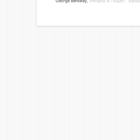
George Berkelay
,
Απόψεις & Γνώμες
·
Αφορι