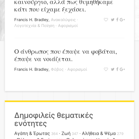
καινούργιο, αλλά πως θυμηθήκαμε
κάτι που είχαμε ξεχάσει.
Francis H. Bradley
,
Ανακαλύψεις
·
Λογοτεχνία & Ποίηση
·
Αφορισμοί
O άνθρωπος που έπαψε να φοβάται,
έπαψε να νοιάζεται.
Francis H. Bradley
,
Φόβος
·
Αφορισμοί
Δημοφιλείς θεματικές
ενότητες
Αγάπη & Έρωτας
Ζωή
Αλήθεια & Ψέμα
364
347
279