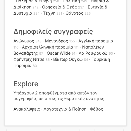
Πόλεμος & Ειρήνη
Πολιτική
Ηγεσία &
250
249
Διοίκηση
Θρησκεία & Θεός
Ευτυχία &
242
237
Δυστυχία
Τέχνη
Θάνατος
234
231
226
Δημοφιλείς συγγραφείς
Ανώνυμος
Μένανδρος
Αγγλική παροιμία
348
155
Αρχαιοελληνική παροιμία
Ναπολέων
116
111
Βοναπάρτης
Oscar Wilde
Λα Ροσφουκώ
97
91
90
Φρήντριχ Νίτσε
Βίκτωρ Ουγκώ
Τούρκικη
86
84
Παροιμία
80
Explore
Υπάρχουν 2 αποφθέγματα από αυτόν τον
συγγραφέα, σε αυτές τις θεματικές ενότητες:
Ανακαλύψεις
Λογοτεχνία & Ποίηση
Φόβος