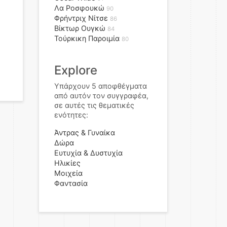
Λα Ροσφουκώ
90
Φρήντριχ Νίτσε
86
Βίκτωρ Ουγκώ
84
Τούρκικη Παροιμία
80
Explore
Υπάρχουν 5 αποφθέγματα
από αυτόν τον συγγραφέα,
σε αυτές τις θεματικές
ενότητες:
Άντρας & Γυναίκα
Δώρα
Ευτυχία & Δυστυχία
Ηλικίες
Μοιχεία
Φαντασία