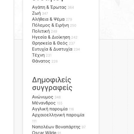
Αγάπη & Έρωτας
364
Ζωή
347
Αλήθεια & Ψέμα
279
Πόλεμος & Ειρήνη
250
Πολιτική
249
Ηγεσία & Διοίκηση
242
Θρησκεία & Θεός
237
Ευτυχία & Δυστυχία
234
Τέχνη
231
Θάνατος
226
Δημοφιλείς
συγγραφείς
Ανώνυμος
348
Μένανδρος
155
Αγγλική παροιμία
116
Αρχαιοελληνική παροιμία
111
Ναπολέων Βοναπάρτης
97
Oscar Wilde
91