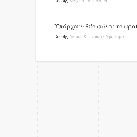
Decoly
,
Μοιχεία
·
Αφορισμοί
Υπάρχουν δύο φύλα: το ωραί
Decoly
,
Άντρας & Γυναίκα
·
Αφορισμοί