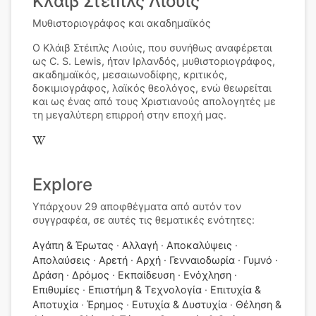
Κλάιβ Στέιπλς Λιούις
Μυθιστοριογράφος και ακαδημαϊκός
Ο Κλάιβ Στέιπλς Λιούις, που συνήθως αναφέρεται
ως C. S. Lewis, ήταν Ιρλανδός, μυθιστοριογράφος,
ακαδημαϊκός, μεσαιωνοδίφης, κριτικός,
δοκιμιογράφος, λαϊκός θεολόγος, ενώ θεωρείται
και ως ένας από τους Χριστιανούς απολογητές με
τη μεγαλύτερη επιρροή στην εποχή μας.
Explore
Υπάρχουν 29 αποφθέγματα από αυτόν τον
συγγραφέα, σε αυτές τις θεματικές ενότητες:
Αγάπη & Έρωτας
Αλλαγή
Αποκαλύψεις
Απολαύσεις
Αρετή
Αρχή
Γενναιοδωρία
Γυμνό
Δράση
Δρόμος
Εκπαίδευση
Ενόχληση
Επιθυμίες
Επιστήμη & Τεχνολογία
Επιτυχία &
Αποτυχία
Έρημος
Ευτυχία & Δυστυχία
Θέληση &