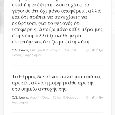
σκιά ή η σκέψη της δυστυχίας: το
γεγονός ότι όχι μόνο υποφέρεις, αλλά
και ότι πρέπει να συνεχίσεις να
σκέφτεσαι για το γεγονός ότι
υποφέρεις. Δεν ζω μόνο κάθε μέρα μες
στη λύπη, αλλά ζω κάθε μέρα
σκεπτόμενος ότι ζω μες στη λύπη.
C.S. Lewis
,
Ευτυχία & Δυστυχία
·
Θλίψη &
Πόνος
·
Αφορισμοί
Το θάρρος δεν είναι απλά μια από τις
αρετές, αλλά η μορφή κάθε αρετής
στο σημείο αντοχής της.
C.S. Lewis
,
Αρετή
·
Όρια
·
Τόλμη & Θάρρος
·
Αφορισμοί