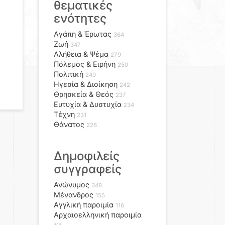
θεματικές
ενότητες
Αγάπη & Έρωτας
364
Ζωή
347
Αλήθεια & Ψέμα
279
Πόλεμος & Ειρήνη
250
Πολιτική
249
Ηγεσία & Διοίκηση
242
Θρησκεία & Θεός
237
Ευτυχία & Δυστυχία
234
Τέχνη
231
Θάνατος
226
Δημοφιλείς
συγγραφείς
Ανώνυμος
348
Μένανδρος
155
Αγγλική παροιμία
116
Αρχαιοελληνική παροιμία