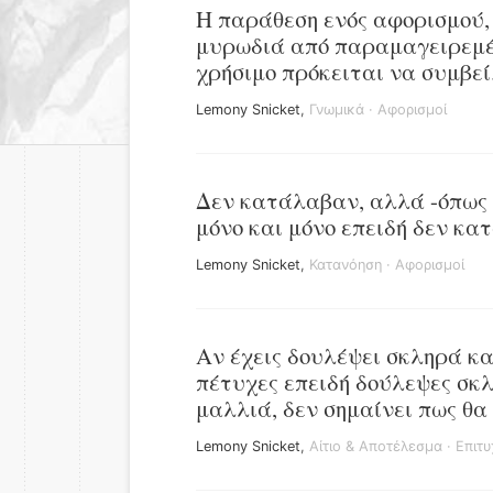
Η παράθεση ενός αφορισμού, 
μυρωδιά από παραμαγειρεμέν
χρήσιμο πρόκειται να συμβεί
Lemony Snicket
,
Γνωμικά
·
Αφορισμοί
Δεν κατάλαβαν, αλλά -όπως
μόνο και μόνο επειδή δεν κατ
Lemony Snicket
,
Κατανόηση
·
Αφορισμοί
Αν έχεις δουλέψει σκληρά κα
πέτυχες επειδή δούλεψες σκλ
μαλλιά, δεν σημαίνει πως θα
Lemony Snicket
,
Αίτιο & Αποτέλεσμα
·
Επιτυ