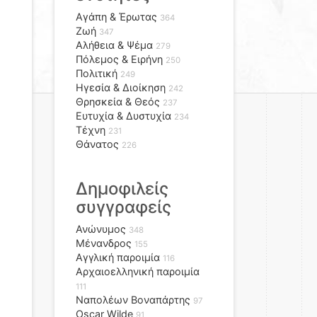
Αγάπη & Έρωτας
364
Ζωή
347
Αλήθεια & Ψέμα
279
Πόλεμος & Ειρήνη
250
Πολιτική
249
Ηγεσία & Διοίκηση
242
Θρησκεία & Θεός
237
Ευτυχία & Δυστυχία
234
Τέχνη
231
Θάνατος
226
Δημοφιλείς
συγγραφείς
Ανώνυμος
348
Μένανδρος
155
Αγγλική παροιμία
116
Αρχαιοελληνική παροιμία
111
Ναπολέων Βοναπάρτης
97
Oscar Wilde
91