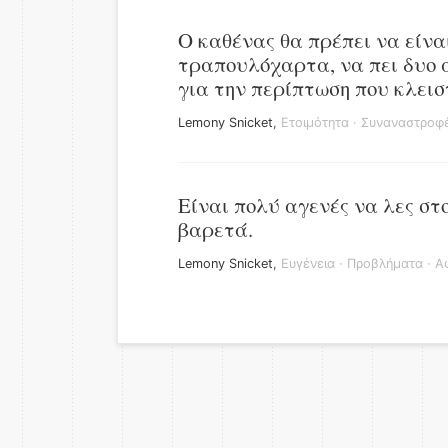
Ο καθένας θα πρέπει να είναι
τραπουλόχαρτα, να πει δυο 
για την περίπτωση που κλεισ
Lemony Snicket
,
Ετοιμότητα
·
Συναναστροφ
Είναι πολύ αγενές να λες στ
βαρετά.
Lemony Snicket
,
Ευγένεια
·
Προβλήματα
·
Α