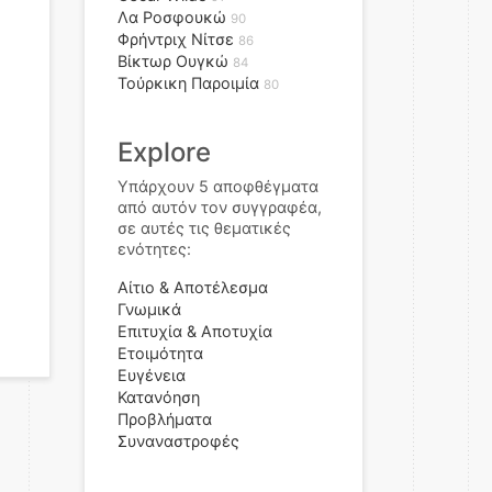
Λα Ροσφουκώ
90
Φρήντριχ Νίτσε
86
Βίκτωρ Ουγκώ
84
Τούρκικη Παροιμία
80
Explore
Υπάρχουν 5 αποφθέγματα
από αυτόν τον συγγραφέα,
σε αυτές τις θεματικές
ενότητες:
Αίτιο & Αποτέλεσμα
Γνωμικά
Επιτυχία & Αποτυχία
Ετοιμότητα
Ευγένεια
Κατανόηση
Προβλήματα
Συναναστροφές