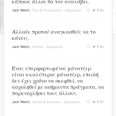
κάποιος άλλος θα τον αναλάβει.
Jack Welch
,
Τύχη & Πεπρωμένο
·
Αφορισμοί
Άλλαξε προτού αναγκασθείς να το
κάνεις.
Jack Welch
,
Αλλαγή
·
Αφορισμοί
Ένας υπερφορτωμένος μάνατζερ
είναι ο καλύτερος μάνατζερ, επειδή
δεν έχει χρόνο να σκεφθεί, να
ασχοληθεί με ασήμαντα πράγματα, να
παρενοχλήσει τους άλλους.
Jack Welch
,
Ηγεσία & Διοίκηση
·
Αφορισμοί