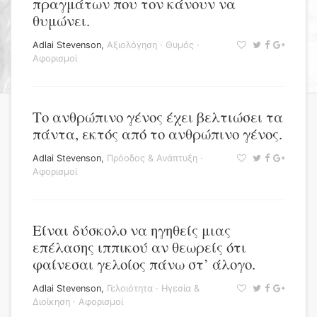
πραγμάτων που τον κάνουν να
θυμώνει.
Adlai Stevenson
,
Αξιολόγηση
·
Θυμός
·
Αφορισμοί
Το ανθρώπινο γένος έχει βελτιώσει τα
πάντα, εκτός από το ανθρώπινο γένος.
Adlai Stevenson
,
Πρόοδος & Ανάπτυξη
·
Αφορισμοί
Είναι δύσκολο να ηγηθείς μιας
επέλασης ιππικού αν θεωρείς ότι
φαίνεσαι γελοίος πάνω στ’ άλογο.
Adlai Stevenson
,
Γελοιότητα
·
Ηγεσία &
Διοίκηση
·
Αφορισμοί