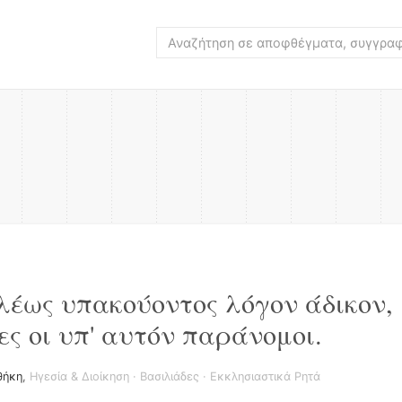
λέως υπακούοντος λόγον άδικον,
ες οι υπ' αυτόν παράνομοι.
θήκη
,
Ηγεσία & Διοίκηση
·
Βασιλιάδες
·
Εκκλησιαστικά Ρητά