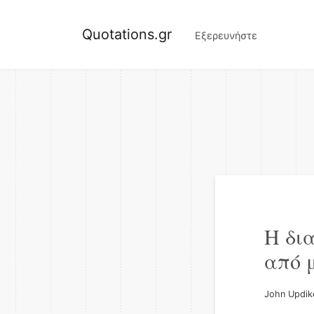
Quotations.gr
Εξερευνήστε
Η δι
από 
John Updik