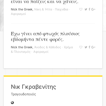
είναι να παίζεις και να χάνεις.
Nick the Greek
,
Νίκη & Ήττα
·
Παιχνίδια
·
Αφορισμοί
Έχω γίνει από φτωχός πλούσιος
εβδομήντα πέντε φορές.
Nick the Greek
,
Άνοδος & Κάθοδος
·
Χρήμα
& Πλουτισμός
·
Αφορισμοί
Νικ Γκραβενίτης
Τραγουδοποιός