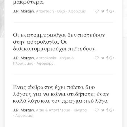
μακρύτερα.
J.P. Morgan
,
Απόσταση
·
Όρια
·
Αφορισμοί
Οι εκατομμυριούχοι δεν πιστεύουν
στην αστρολογία. Οι
δισεκατομμυριούχοι πιστεύουν.
J.P. Morgan
,
Αστρολογία
·
Χρήμα &
Πλουτισμός
·
Αφορισμοί
Ένας άνθρωπος έχει πάντα δυο
λόγους για να κάνει οτιδήποτε: έναν
καλό λόγο και τον πραγματικό λόγο.
J.P. Morgan
,
Αίτιο & Αποτέλεσμα
·
Κίνητρα
·
Αφορισμοί